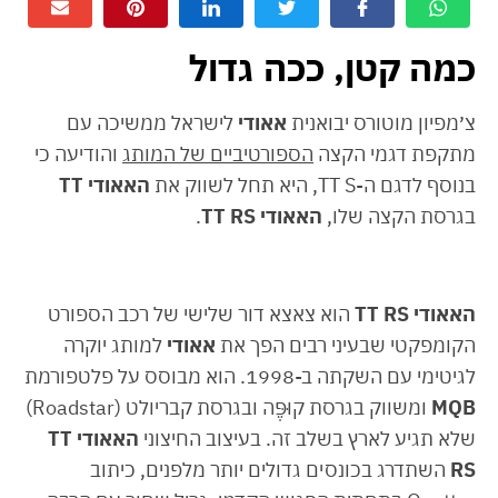
כמה קטן, ככה גדול
צ׳מפיון מוטורס יבואנית
אאודי
לישראל ממשיכה עם
מתקפת דגמי הקצה
הספורטיביים של המותג
והודיעה כי
בנוסף לדגם ה-TT S, היא תחל לשווק את
האאודי TT
בגרסת הקצה שלו,
האאודי TT RS
.
האאודי TT RS
הוא צאצא דור שלישי של רכב הספורט
הקומפקטי שבעיני רבים הפך את
אאודי
למותג יוקרה
לגיטימי עם השקתה ב-1998. הוא מבוסס על פלטפורמת
MQB
ומשווק בגרסת קוּפֶּה ובגרסת קבריולט (Roadstar)
שלא תגיע לארץ בשלב זה. בעיצוב החיצוני
האאודי TT
RS
השתדרג בכונסים גדולים יותר מלפנים, כיתוב