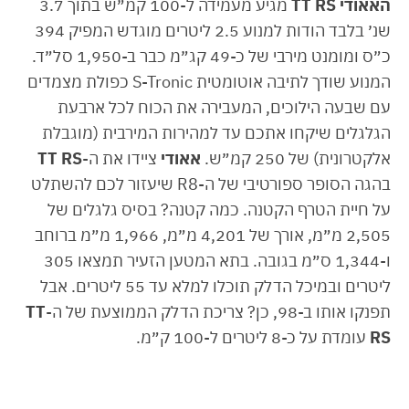
האאודי TT RS
מגיע מעמידה ל-100 קמ״ש בתוך 3.7
שנ׳ בלבד הודות למנוע 2.5 ליטרים מוגדש המפיק 394
כ״ס ומומנט מירבי של כ-49 קג״מ כבר ב-1,950 סל״ד.
המנוע שודך לתיבה אוטומטית S-Tronic כפולת מצמדים
עם שבעה הילוכים, המעבירה את הכוח לכל ארבעת
הגלגלים שיקחו אתכם עד למהירות המירבית (מוגבלת
אלקטרונית) של 250 קמ״ש.
אאודי
ציידו את ה-
TT RS
בהגה הסופר ספורטיבי של ה-R8 שיעזור לכם להשתלט
על חיית הטרף הקטנה. כמה קטנה? בסיס גלגלים של
2,505 מ״מ, אורך של 4,201 מ״מ, 1,966 מ״מ ברוחב
ו-1,344 ס״מ בגובה. בתא המטען הזעיר תמצאו 305
ליטרים ובמיכל הדלק תוכלו למלא עד 55 ליטרים. אבל
תפנקו אותו ב-98, כן? צריכת הדלק הממוצעת של ה-
TT
RS
עומדת על כ-8 ליטרים ל-100 ק״מ.