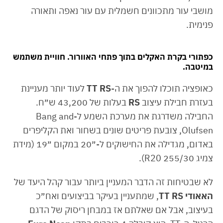
מושבי עור מתכוונים חשמלית עם עור נאפה ותאורה
פנימית.
כפתורי בקרת האקלים בתוך פתחי האוורור. חוויית משתמש
במיטבה.
כאופציה תוכלו להפוך את ה-
TT RS
לעוד יותר מעניינת
בעזרת חבילת עיצוב
RS
בעלות של 43,200 ש״ח.
החבילה משדרגת את מערכת השמע ל-Bang and
Olufsen, צובעת פריטים שונים בשחור ואת הקליפרים
באדום, מגדילה את החישוקים ל-״20 במקום ״19 (מידת
צמיג 255/30 R20).
לא שבטיחות זה הדבר המעניין ביותר עבור קהל היעד של
האאודי
TT RS
, שמתעניין בעיקר בביצועים ואח״כ
בעיצוב, אבל אם שאלתם אז במבחן ריסוק של הדגם