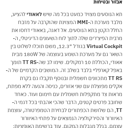
אבזור ובטיחות
תא הנוסעים מצויד כמעט בכל מה שיש
לאאודי
להציע,
מלבד מערכת ה-
MMI
המצוינת שהוקרבה על מזבח
החלל הקטן בתא הנוסעים. אל דאגה, באאודי דחסו את
מרבית הפיצ׳רים שלה לתוך לוח השעונים הדיגיטלי, ה-
Virtual Cockpit
בגודל ״12.3, משם תוכלו לשלוט בין
השאר גם על מערכת השמע בעוצמה של 180W מבית
אאודי, הכוללת 10 רמקולים. שימו לב שה-
TT RS
תומך
באפל קארפליי בלבד בשלב זה. המושבים הקדמיים של ה-
TT RS
מתכוונים חשמלית ובנוסף תקבלו גם בקרת
אקלים מפוצלת עם שני אזורים, כניסה והנעה ללא מפתח,
מראות צד מתקפלות חשמלית עם חימום ועוד. כאחד
שחובב פרטים קטנים, הדבר שהכי אהבתי בכל דגמי ה-
TT
, הם שלושת הכפתורים לבחירת הטמפרטורה, עוצמת
האיוורור והסירקולציה הנמצאים על פתחי האיוורור
עצמם, בגלל מגבלות המקום. עוד ברשימת האופציות: