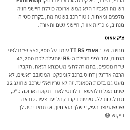
הרגיל, ה-TT, היא קיבלה 4 כוכבים בתקן
Euro Ncap
.
רשימת האבזור הלא ממש ארוכה כוללת חיישני חניה
מלפנים ומאחור, ניטור רכב בשטח מת, בקרת סטייה
מנתיב, 6 כריות אוויר, חיישני גשם ותאורה.
צ׳ק אאוט
מחירה של ה
אאודי TT RS
עומד על 552,800 ש״ח לפני
הנחות, עוד לפני חבילת ה-
RS
שתעלה לכם 43,200
ש״ח נוספים. בתמורה לחצי משכנתא הזאת, תקבלו
הרבה אדרנלין דחוס ברכב קומפקטי המסובב ראשים, לא
מעט גם בזכות הסאונד. זה לא טריוויאלי שרכב שחוגג 22
שנים מצליח להישאר רלוונטי לאחר תקופה ארוכה כ״כ,
וגם לזכות ללגיטימיות בקרב קהל יעד צעיר. כנראה
שכשהמוצר העיקרי שלך הוא חיוך, אז תמיד יהיה לך
ביקוש 😃