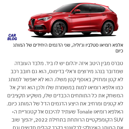
אלפא רומיאו סטלביו וג׳וליה, שני הדגמים היחידים של המותג
כיום
טברס מבין היטב איזה יהלום יש לו ביד. מלבד העובדה
שמדובר בנהג מירוצים וראלי בדימוס, הוא גם חובב רכב
לא קטן ומחזיק באוסף קטן משלו. הוא לא יאפשר למותג
כמו אלפא רומיאו למות במשמרת שלו ולכן הוא זורק אל
המשחק את כל התותחים הכבדים שלו, משקיע תקציבים
לא קטנים ומרחיב את היצע הדגמים הדל של המותג כיום.
האלפא רומיאו Tonale שעתיד להיכנס אל קטגוריית ה-
SUV הקומפקטיים הרותחת בתחילת 2022, יהפוך שוב
את המותג האיטלקי לרלוונטי בקרב קהלים חדשים וגם