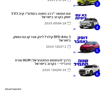
3
עם התואר ״רכב השנה בעולם״: קיה EV3
יושק בקרוב בישראל
18 אוגוסט 2025
4
BYD Atto 3 קילר? לינק אנד קו 02 הושק
בישראל
2 דצמבר 2024
5
בדרך להגשמת הפוטנציאל: KGM טורס
היברידי – בקרוב בישראל
25 אוקטובר 2025
6
Advertisement