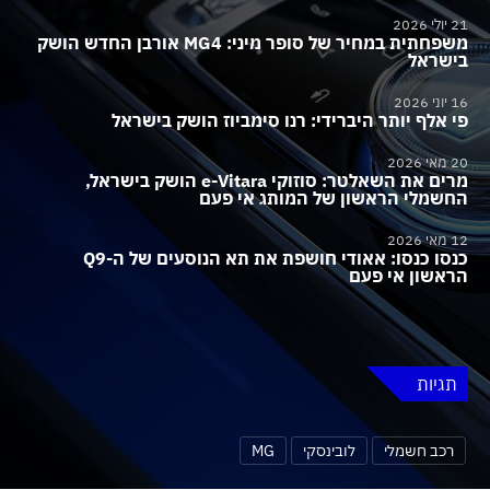
21 יולי 2026
משפחתית במחיר של סופר מיני: MG4 אורבן החדש הושק
בישראל
16 יוני 2026
פי אלף יותר היברידי: רנו סימביוז הושק בישראל
20 מאי 2026
מרים את השאלטר: סוזוקי e-Vitara הושק בישראל,
החשמלי הראשון של המותג אי פעם
12 מאי 2026
כנסו כנסו: אאודי חושפת את תא הנוסעים של ה-Q9
הראשון אי פעם
תגיות
רכב חשמלי
לובינסקי
MG