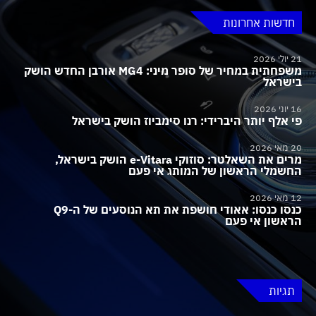
חדשות אחרונות
21 יולי 2026
משפחתית במחיר של סופר מיני: MG4 אורבן החדש הושק
בישראל
16 יוני 2026
פי אלף יותר היברידי: רנו סימביוז הושק בישראל
20 מאי 2026
מרים את השאלטר: סוזוקי e-Vitara הושק בישראל,
החשמלי הראשון של המותג אי פעם
12 מאי 2026
כנסו כנסו: אאודי חושפת את תא הנוסעים של ה-Q9
הראשון אי פעם
תגיות