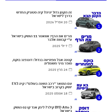
זה הקטן גדול יהיה? קיה סטוניק החדש
בדרך לישראל
20 אפריל 2026
1
מרים את הרף: אוואטר 11 הושק בישראל
ע״י קבוצת אלבר
7 יולי 2025
2
קטנה אבל מפתיעה בגדול: דונגפנג בוקס,
סופר מיני חשמלית
24 מרץ 2025
3
עם התואר ״רכב השנה בעולם״: קיה EV3
יושק בקרוב בישראל
18 אוגוסט 2025
4
BYD Atto 3 קילר? לינק אנד קו 02 הושק
בישראל