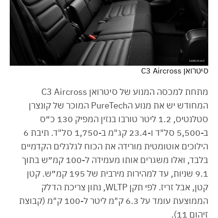
סיטרואן C3 Aircross
מתחת למכסה המנוע של סיטרואן C3 Aircross
המחודש יש את מנוע הPureTech המוכר של קונצרן
סטלנטיס, 1.2 ליטר טורבו בנזין המפיק 130 כ״ס
ב-5,500 סל"ד ו-23.4 קג"מ ב-1,750 סל"ד. תיבת 6
הילוכים אוטומטית מורידה את הכוח לגלגלים הקדמיים
בלבד, ואלו משגרים אותו מעמידה ל-100 קמ״ש בתוך
9.1 שניות, עד למהירות מירבית של 195 קמ״ש. קטן
קטן, אבל זריז. לפי תקן WLTP, נתון צריכת הדלק
הממוצעת עומד על 6.3 ק"מ ליטר ל-100 ק"מ (קבוצת
זיהום 11).