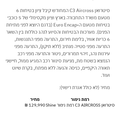
סיטרואן C3 Aircross המחודש קיבל ציון בטיחות 6
מטעם משרד התחבורה בארץ וציון מקסימלי של 5 כוכבי
בטיחות מטעם ה-Euro Encap (בדגם היוצא לפני מתיחת
הפנים). מערכות הבטיחות והסיוע לנהג כוללות בין השאר
6 כריות אוויר, בלימת חירום, התרעה מפני התנגשות,
התרעה מפני סטייה מנתיב (ללא תיקון), התרעה מפני
עירנות נהג, זיהוי תמרורים, ניטור והתרעה מפני רכב
הנמצא בשטח מת, מניעת סינוור רכב המגיע ממול, חיישני
תאורה היקפיים, כניסה והנעה ללא מפתח, בקרת שיוט
ועוד.
מחיר (לא כולל אגרת רישוי):
רמת גימור
מחיר
סיטרואן C3 AIRCROSS רמת גימור Shine
129,990 ₪