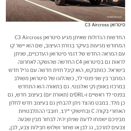
סיטרואן C3 Aircross
החדשות הגדולות שאיתן מגיע סיטרואן C3 Aircross
המחודש מגיעות בעיקר בגזרת העיצוב, שם הוא יישר קו
עם המראה החדש של דגמי סיטרואן העדכניים, שניתן
לראות גם בסיטרואן C4 החדשה שהושקה לאחרונה
בישראל. כמתבקש, הוא קיבל חזית חדשה עם גריל חדש
המחבר בין שני פנסי לד, כשהלוגו של סיטרואן משולב
במרכזו באופן נקי ואלגנטי. גם בתאורה הוא התחדש
בפנסי לד ראשיים ו-DRLים (תאורת יום) בעיצוב חדש, גם
כן מלד. במבט מהצד ניתן להבחין גם בעיצוב חדש לחלון
האחורי בקורה C ובחישוקי ״17. חובבי ההתלבטויות
מביניכם ישמחו לדעת שניתן יהיה לבחור מבין שבעה
צבעים למרכב, גג לבן או שחור ושלוש חבילות צבע, לבן,