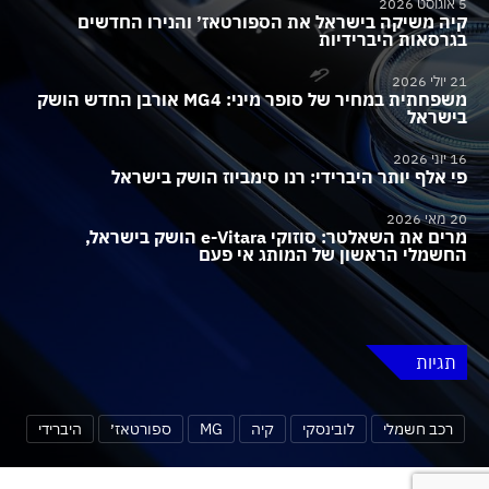
5 אוגוסט 2026
קיה משיקה בישראל את הספורטאז׳ והנירו החדשים
בגרסאות היברידיות
21 יולי 2026
משפחתית במחיר של סופר מיני: MG4 אורבן החדש הושק
בישראל
16 יוני 2026
פי אלף יותר היברידי: רנו סימביוז הושק בישראל
20 מאי 2026
מרים את השאלטר: סוזוקי e-Vitara הושק בישראל,
החשמלי הראשון של המותג אי פעם
תגיות
רכב חשמלי
לובינסקי
קיה
MG
ספורטאז׳
היברידי