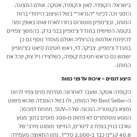
בישראל: הקופרה לאון והקופרה אטקה. אולם התצוגה
הזמני זכה לכינוי ״הגראז׳״ בשל העיצוב הייחודי ברוח
המותג, ובצ׳מפיון מוטורוס בחרו לארח אותו באופן זמני
בקומה השישית במגדל צ׳מפיון בבני ברק. בהמשך צפויים
להיפתח אולמות בהרצליה ואולם מוסדר נוסף גם כן
במגדל צ׳מפיון. צביקה לוי, ראש חטיבת סיאט בצ׳מפיון
ישמש גם כראש חטיבת קופרה, כשלצידו גיל צוק ינהל את
המותג.
היצע דגמים – איכות על פני כמות
הקופרה אטקה שעבר לאחרונה מתיחת פנים צפוי להיות
ה-Best Seller של המותג, ולו בשל העובדה שהוא פשוט
נמצא בקטגוריה הנכונה של ה-SUV. מתחת למכסה
המנוע מסתתרים לא פחות מ-300 סוסים בתוך מנוע
טורבו בנזין בנפח 2 ליטרים, המייצר מומנט מירבי של
40.8 קג״מ כבר ב-2,000 סל״ד. נתון התאוצה מעמידה