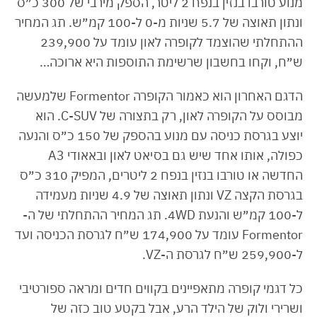
מנוע טורבו בנזין בנפח 2 ליטר, הספק מירבי של 300 כ״ס
ונתון תאוצה של 5.7 שניות מ-0 ל-100 קמ״ש. תג המחיר
ההתחלתי שהוצמד לקופרה לאון עומד על 239,900
ש״ח, וקחו בחשבון שרשימת התוספות היא ארוכה…
הדגם האחרון הוא כאמור הקופרה Formentor שלמעשה
מבוסס על הקופרה לאון, רק בתצורה של C-SUV. הוא
יוצע בגרסת כניסה עם מנוע בהספק של 150 כ״ס והנעה
כפולה, אותו אחד שיש גם בסיאט לאון ובאאודי A3
החדשה או טורבו בנזין בנפח 2 ליטרים, המפיק 310 כ״ס
בגרסת הקצה VZ ונתון תאוצה של 4.9 שניות מעמידה
ל-100 קמ״ש והנעת 4WD. תג המחיר ההתחלתי של ה-
Formentor עומד על 174,900 ש״ח לגרסת הכניסה ועד
ל-259,900 ש״ח לגרסת ה-VZ.
כל דגמי קופרה מתאפיינים בקווים חדים ומראה ספורטיבי
ושרירי ולוק של הילד הרע, אבל בקטע טוב כזה של