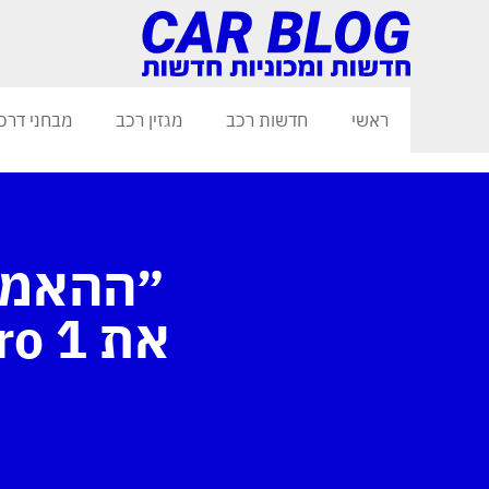
ראשי
חדשות רכב
מגזין רכב
מבחני דרכ
״ההאמר 
את M-Hero 1, מפלצת שטח חשמלית