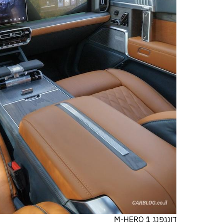
דונגפנג M-HERO 1