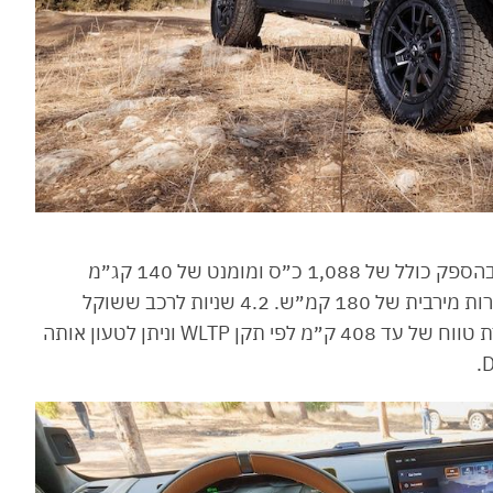
ל-M-HERO 1 יש ארבעה מנועים, אחד לכל גלגל, בהספק כולל של 1,088 כ״ס ומומנט של 140 קג״מ
שמזניקים אותו מ-0 ל-100 ב-4.2 שניות, עד למהירות מירבית של 180 קמ״ש. 4.2 שניות לרכב ששוקל
כמעט 3.5 טון. הסוללה? 142.8 קוט״ש המאפשרת טווח של עד 408 ק״מ לפי תקן WLTP וניתן לטעון אותה