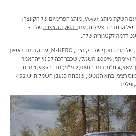
מותג דונגפנג החל את דרכו בישראל בינואר 2023 עם השקת מותג Voyah, מותג הפרימיום של הקונצרן
ההשקה הצפויה
של ה-
והיום, מטרו מוטור יבואנית דונגפנג מתחילה בשיווק של מותג נוסף של הקונצרן, M-HERO, עם הדגם הראשון
שמגיע אלינו: M-HERO 1. מדובר ברכב שטח קשוח ואימתני, 100% חשמלי, שכבר זכה לכינוי ״ההאמר
הסיני״, עם מימדים המזכירים לנד קרוזר ארוך: אורך 4,987 מ"מ; רוחב: 2,080 מ"מ; גובה: 1,935 מ"מ;
בסיס גלגלים: 2,950 מ"מ; משקל: 3,293 ק"ג. ג׳מוס רציני. בתא המטען, שנפתח כמובן חשמלית יש 452