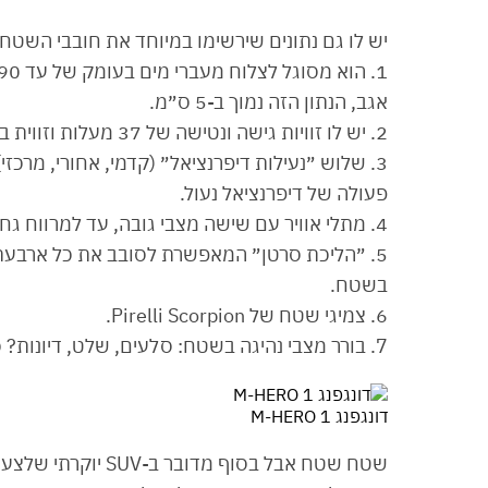
יש לו גם נתונים שירשימו במיוחד את חובבי השט
אגב, הנתון הזה נמוך ב-5 ס״מ.
2. יש לו זוויות גישה ונטישה של 37 מעלות וזווית בטן של 28 מעלות.
3. שלוש ״נעילות דיפרנציאל״ (קדמי, אחורי, מרכ
פעולה של דיפרנציאל נעול.
4. מתלי אוויר עם שישה מצבי גובה, עד למרווח גחון מקסימלי של 36 ס״מ.
בשטח.
6. צמיגי שטח של Pirelli Scorpion.
7. בורר מצבי נהיגה בשטח: סלעים, שלט, דיונות? כזה.
דונגפנג M-HERO 1
שטח שטח אבל בסוף מד