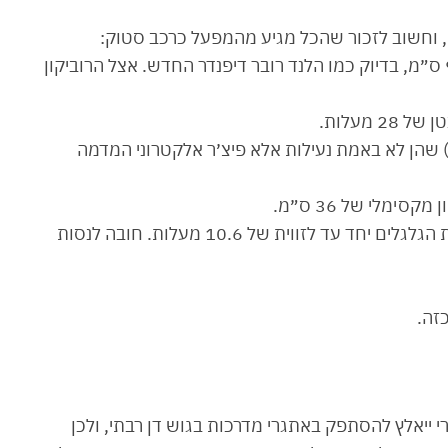
ח, וחשוב לזכור שהכל מגיע מהמפעל כרכב סטוק:
1. הוא מסוגל לצלוח מעברי מים בעומק של עד 90 ס״מ, בדיוק כמו הלנד רובר דיפנדר החדש. אצל הרוביקון
זי) שהן לא באמת נעילות אלא פיצ׳ר אלקטרוני המדמה
5. ״הליכת סרטן״ המאפשרת לסובב את כל ארבעת הגלגלים יחד עד לזווית של 10.6 מעלות. חובה לנסות
ובר ב-SUV יוקרתי שלצערי ייאלץ להסתפק באתגרי מדרכות בגוש דן רבתי, ולכן