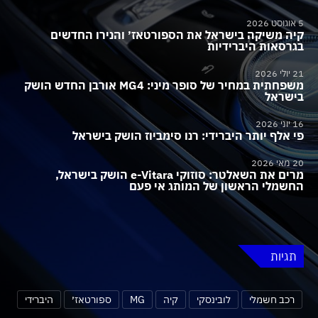
5 אוגוסט 2026
קיה משיקה בישראל את הספורטאז׳ והנירו החדשים
בגרסאות היברידיות
21 יולי 2026
משפחתית במחיר של סופר מיני: MG4 אורבן החדש הושק
בישראל
16 יוני 2026
פי אלף יותר היברידי: רנו סימביוז הושק בישראל
20 מאי 2026
מרים את השאלטר: סוזוקי e-Vitara הושק בישראל,
החשמלי הראשון של המותג אי פעם
תגיות
רכב חשמלי
לובינסקי
קיה
MG
ספורטאז׳
היברידי