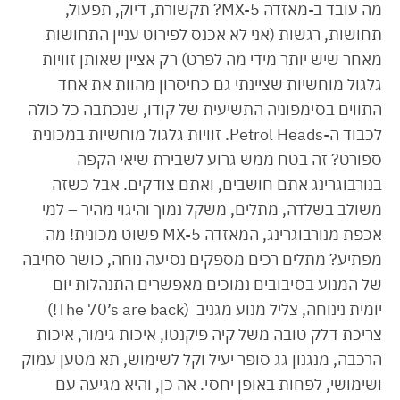
מה עובד ב-מאזדה MX-5? תקשורת, דיוק, תפעול,
תחושות, רגשות (אני לא אכנס לפירוט עניין התחושות
מאחר שיש יותר מידי מה לפרט) רק אציין שאותן זוויות
גלגול מוחשיות שציינתי גם כחיסרון מהוות את אחד
התווים בסימפוניה התשיעית של קודו, שנכתבה כל כולה
לכבוד ה-Petrol Heads. זוויות גלגול מוחשיות במכונית
ספורט? זה בטח ממש גרוע לשבירת שיאי הקפה
בנורבוגרינג אתם חושבים, ואתם צודקים. אבל כשזה
משולב בשלדה, מתלים, משקל נמוך והיגוי מהיר – למי
אכפת מנורבוגרינג, המאזדה MX-5 פשוט מכונית! מה
מפתיע? מתלים רכים מספקים נסיעה נוחה, כושר סחיבה
של המנוע בסיבובים נמוכים מאפשרים התנהלות יום
יומית נינוחה, צליל מנוע מגניב (The 70’s are back!)
צריכת דלק טובה משל קיה פיקנטו, איכות גימור, איכות
הרכבה, מנגנון גג סופר יעיל וקל לשימוש, תא מטען עמוק
ושימושי, לפחות באופן יחסי. אה כן, והיא מגיעה עם