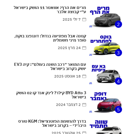
מרים את הרף: אוואטר 11 הושק בישראל
ע״י קבוצת אלבר
7 יולי 2025
2
קטנה אבל מפתיעה בגדול: דונגפנג בוקס,
סופר מיני חשמלית
24 מרץ 2025
3
עם התואר ״רכב השנה בעולם״: קיה EV3
יושק בקרוב בישראל
18 אוגוסט 2025
4
BYD Atto 3 קילר? לינק אנד קו 02 הושק
בישראל
2 דצמבר 2024
5
בדרך להגשמת הפוטנציאל: KGM טורס
היברידי – בקרוב בישראל
25 אוקטובר 2025