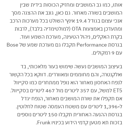
אותו, כמו גב המושבים ומחזיק הכוסות בידית שבין
המושבים בשורה מאחור. גם כאן, גונב את ההצגה מסך
אנכי עצום בגודל 19.4 אינץ׳ השולט בכל מערכות הרכב
ומתעדכן באמצעות OTA (למולטימדיה בלבד), לרבות
בקרת האקלים, ניהול הטעינה, מערכת השמע ועוד.
בגרסת Performance תקבלו גם מערכת שמע של Bose
עם 9 רמקולים.
בעיצוב המושבים נעשה שימוש בעור מלאכותי, בד
ואלקנטרה, והם מחוממים ומאווררים. דווקא בכל הקשור
לנפח האחסון מאחור הוא נופל ממתחרים כמו סקייוול
ET5 למשל, עם 357 ליטרים מול 467 ליטרים בסקייוול.
אם תקפלו את שורת המושבים מאחור, הנפח יגדל
ל-1,396 ליטרים עם משטח העמסה שטוח לחלוטין.
בגרסת ההנעה האחורית תקבלו 150 ליטרים נוספים
בזכות תא מטען קדמי הידוע בכינויו Frunk.