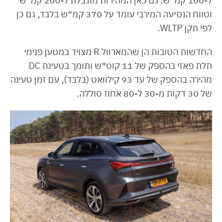
ל-100 קמ״ש. גם כאן המהירות מוגבלת ל-200 קמ״ש
וטווח הנסיעה המירבי עומד על 370 קמ״ש בלבד, גם כן
לפי תקן WLTP.
החדשות הטובות הן שהמארוול R מצויד במטען פנימי
תלת פאזי בהספק של 11 קוט״ש ותומך בטעינת DC
מהירה בהספק של עד 93 קילוואט (בלבד), עם זמן טעינה
של 30 דקות מ-30 ל-80 אחוז סוללה.