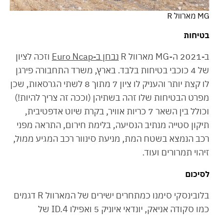
MG מארוול R
בטיחות
ב-2021 ה-MG מארוול R
נבחן ב-Euro Ncap
וזכה לציון
של 4 כוכבי בטיחות בלבד. בארץ, משרד התחבורה פירגן
לו קצת יותר והעניק לו ציון 7 מתוך 8 לשתי הגרסאות, שכן
מפרט הבטיחות שלו זהה בשתיהן (וככה זה צריך להיות!)
וכולל בין השאר 7 כריות אוויר, בקרת שיוט אדפטיבית,
תיקון סטייה מנתיב הנסיעה, בלימת חירום, התראה מפני
רכב הנמצא בשטח המת, מניעת סינוור רכב המגיע ממול,
זיהוי תמרורים ועוד.
לסיכום
בלובינסקי סימנו כמתחרים ישירים של המארוול R דגמים
כמו סקודה אניאק, יונדאי איוניק 5 ואפילו ID.4 של