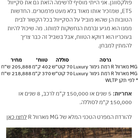
פולקסווגן. אני הייתי מוסיף לרשימה הזאת גם את סקייוול
ET5, שמזכיר אותו מאוד בלא מעט פרמטרים. החדשות
הטובות הן שהוא מוביל על הסקייוול בכל הקשור לבית
ממנו הוא מגיע וברמת הנחשקות למותג. מה שיכול להיות
בעוכריו הוא דווקא הטווח, אבל בשביל זה כבר צריך
להמתין למבחן.
גרסה
סוללה
טווח
*
מחיר
MG מארוול R רמת גימור Luxury
70 קוט״ש
402 ק״מ
205,888 ש״ח
MG מארוול R רמת גימור Luxury
70 קוט״ש
370 ק״מ
218,888 ש״ח
* לפי תקן WLTP
אחריות:
5 שנים או 150,000 ק"מ לרכב, 8 שנים או
150,000 ק"מ לסוללה.
להורדת המפרט הטכני המלא של MG מארוול R
לחצו כאן