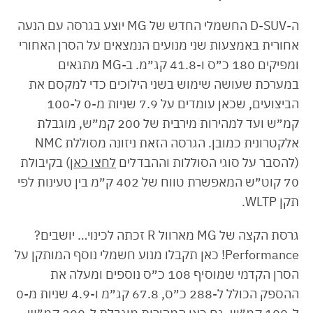
ה-D-SUV החשמלי החדש של MG יוצע בגרסה עם הנעה
אחורית באמצעות שני מנועים הנמצאים על הסרן האחורי
ומפיקים 180 כ״ס ו-41.8 קג״מ. ב-MG מתגאים
במערכת שעושה שימוש בשני הילוכים כדי למקסם את
הביצועים, שכאן עומדים על 7.9 שניות מ-0 ל-100
קמ״ש ועד למהירות מירבית של 200 קמ״ש, מוגבלת
אלקטרונית כמובן. הגרסה הזאת ניזונה מסוללת NMC
(להסבר על סוגי הסוללות וההבדלים
לחצו כאן
) בקיבולת
70 קוט״ש המאפשרת טווח של 402 ק״מ בין טעינות לפי
תקן WLTP.
גרסת הקצה של MG מארוול R זכתה לכינוי… יושבים?
Performance! כאן תקבלו מנוע חשמלי נוסף המותקן על
הסרן הקדמי שמוסיף 108 כ״ס נוספים ומעלה את
ההספק הכולל ל-288 כ״ס, 67.8 קג״מ ו-4.9 שניות מ-0