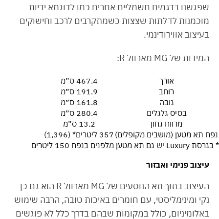
שפגשנו בדגמים חשמליים אחרים כמו לדוגמא ידיות
מוכמנות לדלתות שצצות כשמתקרבים לרכב וחישוקים
בעיצוב אווירודינמי.
המידות של MG מארוול R:
אורך
467.4 ס״מ
רוחב
191.9 ס״מ
גובה
161.8 ס״מ
בסיס גלגלים
280.4 ס״מ
מרווח גחון
13.2 ס״מ
נפח תא מטען (מושבים מקופלים)
357 ליטרים* (1,396)
* בגרסת Luxury יש גם תא מטען מלפנים בנפח 150 ליטרים
עיצוב פנימי ואבזור
העיצוב בתוך תא הנוסעים של MG מארוול R הוא גם כן
נקי ומינימליסטי, עם חומרים באיכות טובה, הרבה שימוש
באלומיניום, כולל במקומות שבהם בדרך כלל לא פוגשים