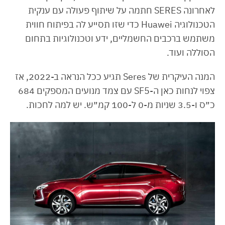
לאחרונה SERES חתמה על שיתוף פעולה עם ענקית
הטכנולוגיה Huawei כדי שזו תסייע לה בפיתוח חווית
משתמש ברכבים החשמליים, ידע וטכנולוגיות בתחום
הסוללה ועוד.
המנה העיקרית של Seres תגיע ככל הנראה ב-2022, אז
צפוי לנחות כאן ה-SF5 עם צמד מנועים המספקים 684
כ״ס ו-3.5 שניות מ-0 ל-100 קמ״ש. יש למה לחכות.