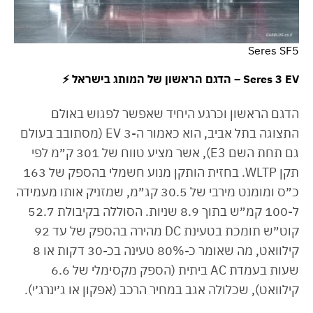
Seres SF5
Seres 3 EV – הדגם הראשון של המותג בישראל ⚡
הדגם הראשון וכרגע היחיד שאפשר לפגוש באולם
התצוגה בתל אביב, הוא כאמור ה-3 EV (מסתובב בעולם
גם תחת השם E3), אשר מציע טווח של 301 ק״מ לפי
תקן WLTP. בחזית הותקן מנוע חשמלי בהספק של 163
כ״ס ומומנט מירבי של 30.5 קג״מ, שמזניק אותו מעמידה
ל-100 קמ״ש בתוך 8.9 שניות. הסוללה בקיבולת 52.7
קוט״ש תומכת בטעינת DC מהירה בהספק של עד 92
קילוואט, מה שאומר כ-80% טעינה בכ-30 דקות או 8
שעות בעמדת AC ביתית (הספק מקסימלי של 6.6
קילוואט), שכלולה אגב במחיר הרכב (אפקון או ג׳ינרג׳י).