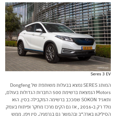
Seres 3 EV
המותג SERES נמצא בבעלות משותפת של Dongfeng
Motors הנמצאת ברשימת 500 החברות הגדולות בעולם,
ותאגיד SOKON שמככב ברשימה המקבילה בסין. הוא
נולד רק ב-2016 , אז גם הקים מרכז מחקר ופיתוח בעמק
הסיליקון בארה״ב ובהמשך גם בגרמניה, סין ויפן. ממש