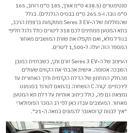
סנטימטרים (438.5 ס״מ אורך, 185 ס״מ רוחב, 165
ס״מ גובה ו-265.5 ס״מ בבסיס הגלגלים). בגלל
שהסוללות של ה-Seres 3 EV ממוקמות ברצפת הרכב,
בתא המטען ממתינים לכם 318 ליטרים כולל גלגל חליפי
בגודל מלא, ואם תקפלו את שורת המושבים מאחור
המספר הזה יעלה ל-1,500 ליטרים.
העיצוב של ה-Seres 3 EV זורם ונקי, כשבחזית כמובן
השבכה אטומה. אישית אהבתי את הקווים שעולים
מהחלק התחתון של הדלת הקדמית ודרך האחורית עד
לירכתיים. קורה C הושחרה בהתאם לטרנד בסגמנט
נמצאת גם פה, כולל כיתוב אותיות על דלת תא המטען
מאחור. המעצבים עבדו כאן לפי רב המכר הפופולארי
״איך לבנות קרוסאובר להמונים במאה ה-21״.