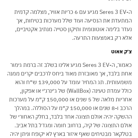
ה-Seres 3 EV מגיע עם 6 כריות אוויר, מצלמה קדמית
המתעדת את הנסיעה ועוד שלל מערכות בטיחות, אך
נעדר בלימה אוטונומית ותיקון סטייה מנתיב אקטיביים,
אלא רק באמצעות התרעה.
צ׳ק אאוט
כאמור, ה-Seres 3 EV מגיע אלינו בשלב זה ברמת גימור
אחת בלבד, אך מאובזרת מאוד ביחס לרכבים יקרים ממנה
משמעותית. תג המחיר עומד על 139,000 ש״ח והוא
כולל עמדת טעינה (WallBox) של ג׳ינרג׳י או אפקון,
אחריות מלאה של 5 שנים או 150,000 ק״מ על מערכות
הרכב ו-8 שנים או 150,000 ק״מ על הסוללה. במהלך
ההשקה יהיה אולם תצוגה אחד בלבד, בחלק האחורי של
אולם התצוגה של קיה, ברחוב חומה ומגדל בתל אביב.
בטלקאר מבטיחים שאף איזור בארץ לא יקופח וניתן יהיה