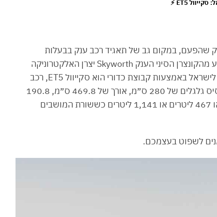
רק שהפעם, במקום גב של תאגיד רכב ענק בבעלות
ממשלתית, מדובר במותג סקייוול (Skywell) שמגיע מהקונצרן הסיני הענק Skyworth יצרן האלקטרוניקה
והמסכים השני בגודלו בסין. הדגם הראשון שמגיע לישראל באמצעות קבוצת כדורי הוא סקייוול ET5, רכב
פנאי גדול שדומה במימדיו לסקודה קודיאק, עם בסיס גלגלים של 280 ס״מ, אורך של 469.8 ס״מ, 190.8
ס״מ רוחב ו-169.6 ס״מ גובה. בתא המטען תמצאו 467 ליטרים או 1,141 ליטרים כששורת המושבים
מנים לשפוט בעצמכם.