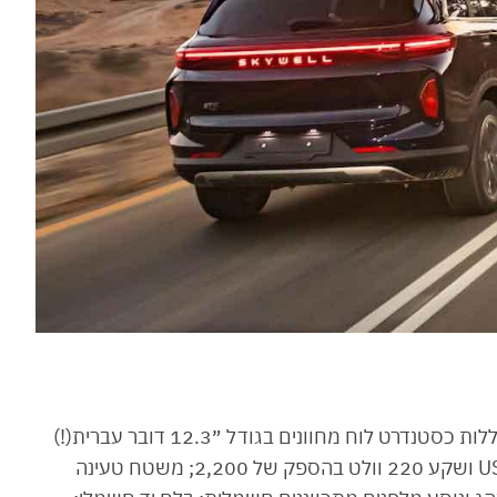
סקייוול ET5 מגיע לישראל בשלוש רמות גימור הכוללות כסטנדרט לוח מחוונים בגודל ״12.3 דובר עברית(!)
ומאפשר שליטה במערכות הרכב; ארבעה שקעי USB ושקע 220 וולט בהספק של 2,200; משטח טעינה