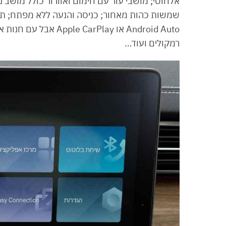
אלחוטי; מושבי עור עם חימום ואוורור כולל מושב 
רמקולים ועוד…