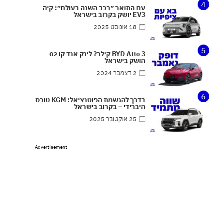
4
עם התואר ״רכב השנה בעולם״: קיה
EV3 יושק בקרוב בישראל
18 אוגוסט 2025
5
BYD Atto 3 קילר? לינק אנד קו 02
הושק בישראל
2 דצמבר 2024
6
בדרך להגשמת הפוטנציאל: KGM טורס
היברידי – בקרוב בישראל
25 אוקטובר 2025
Advertisement