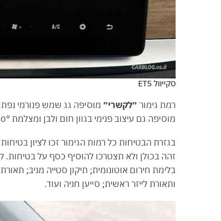
סקייוול ET5
רמת גימור
״לקשרי״
מוסיפה גג שמש פנורמי נפתח
מוסיפה גם עיצוב פנימי בגוון חום ולבן ומצלמת 360° היקפית.
בלימת חירום אוטונומית; תיקון סטייה מניב; תאו
ותאורת לייזר ראשית; סייען חניה ועוד.