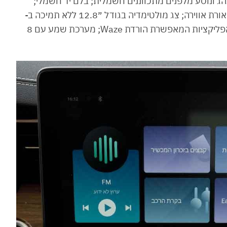
נהג ונוסע מלפנים מתכווננים חשמלית; בלם יד חשמלי;
שמשות כהות מאחור; כניסה והנעה ללא מפתח; תאורת אווירה; צג מולטימדיה בגודל ״12.8 ללא תמיכה ב-
Android Auto או Apple CarPlay אבל עם חנות אפליקציות המאפשרת הורדת Waze; מערכת שמע עם 8