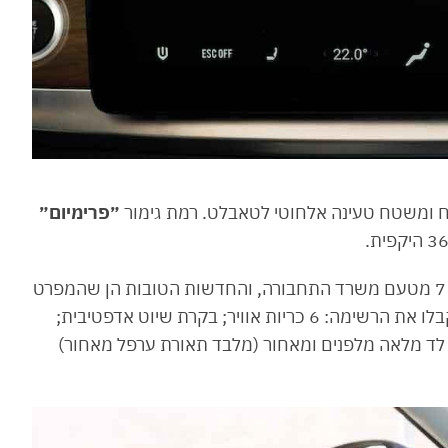
 ומשטח טעינה אלחוטי לטאבלט. רמת גימור
״פרימיום״
בגזרת הבטיחות כל רמות הגימור זכו לציון בטיחות 7 מטעם משרד התחבורה, והחדשות הטובות הן שהמפרט
זהה בכולן ולא תצטרכו להוסיף כסף על בטיחות. קבלו את הרשימה: 6 כריות אוויר; בקרת שיוט אדפטיבית;
רת לד מלאה מלפנים ומאחור (מלבד תאורת ערפל מאחור)