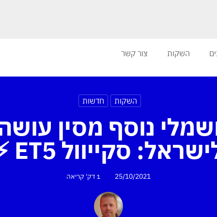
ים
השקות
צור קשר
השקות
חדשות
S חשמלי נוסף מסין עושה
ישראל: סקייוול ET5 ⚡
25/10/2021
1 דק'
קריאה