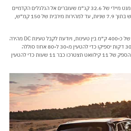
יחידת ההינע של סקייוול ET5 מפיקה 204 כ״ס ומומנט מיידי של 32.6 קג״מ שעוברים אל הגלגלים הקדמיים
בלבד ומזניקים אותו על הנייר מעמידה ל-100 קמ״ש בתוך 7.9 שניות, עד למהירות מירבית של 150 קמ״ש,
הסוללה בקיבולת 72 קוט״ש מאפשרת טווח ריאלי של כ-400 ק״מ בין טעינות, ויודעת לקבל טעינת DC מהירה
בהספק של עד 145 קילוואט. בסקייוול טוענים ש-30 דקות יספיקו כדי להטעין מ-30 ל-80 אחוז סוללה
בקצב טעינה מקסימלי. באמצעות מטען AC ביתי בהספק של 11 קילוואט תצטרכו כבר 11 שעות כדי להטעין