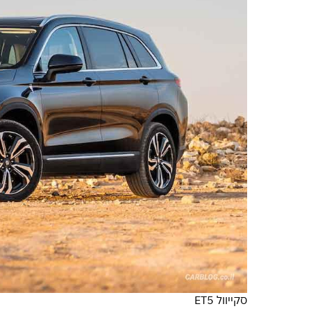
סקייוול ET5