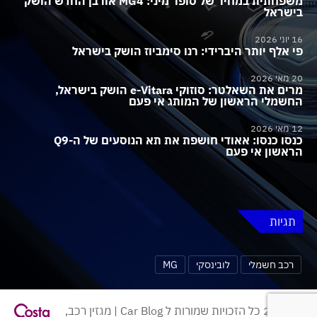
משפחתית במחיר של סופר מיני: MG4 אורבן החדש הושק
בישראל
16 יוני 2026
פי אלף יותר היברידי: רנו סימביוז הושק בישראל
20 מאי 2026
מרים את השאלטר: סוזוקי e-Vitara הושק בישראל,
החשמלי הראשון של המותג אי פעם
12 מאי 2026
כנסו כנסו: אאודי חושפת את תא הנוסעים של ה-Q9
הראשון אי פעם
תגיות
רכב חשמלי
לובינסקי
MG
© 2026 כל הזכויות שמורות ל Car Blog | מגזין רכב,