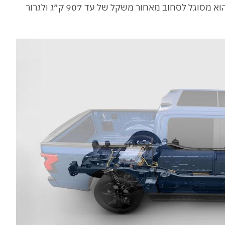
3. בגלל שמדובר ברכב עבודה, אז כדאי שתדעו שהוא מסוגל לסחוב מאחור משקל של עד 907 ק״ג ולגרור