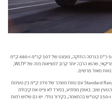
1. בואו נתחיל במספרים: 4.4 שניות -0 ל-100, 563 כ״ס בגרסה החזקה, מומנט של 107 קג״מ ו-480 ק״מ
בין טעינות. הנתון של הטווח הוא לפי תקן EPA האמריקאי, שהוא הרבה יותר קרוב למציאות מזה של WLTP,
2. הפורד F-150 החשמלי מגיע בשתי גרסאות: Standard Range עם טווח מוצהר של 370 ק״מ בין טעינות
״מ עד שתצטרכו להטעין שוב. באופן מפתיע, בפורד לא ציינו את קיבולת
הסוללות, אך ההערכות הן שמדובר ב-110 קוט״ש ו-150 קוט״ש בהתאמה, בקירור נוזלי. יש גם שלוש רמות