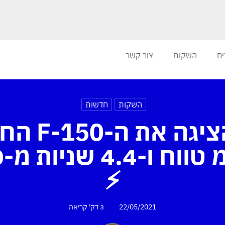
ים
השקות
צור קשר
השקות
חדשות
פורד הציגה 
⚡
22/05/2021
3 דק'
קריאה