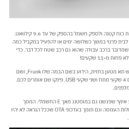
4. הפורד F-150 החשמלי מסוגל לשמש גם כתחנת כוח קטנה ולספק חשמל בהספק של עד 9.6 קילוואט.
לבית פרטי במשך כשלושה ימים או להפעיל במקביל כמה
 כשמדובר ברכב עבודה שהוא גם רכב שטח לכל דבר. כדי
 מ-11 שקעים!
5. בדיוק כמו בריביאן, גם בפורד F-150 החשמלי יש תא מטען בחזית, הידוע בשם הבמה שלו Frunk, ושם
תמצאו לא פחות מ-400 ליטרים, פתח ניקוז וכן, גם 4 שקעי מתח ושני שקעי USB. פינקו שם אומרים לכם.
6. בתא הנוסעים הותקן צג מולטימדיה בגודל 15.5 אינץ׳ שפגשנו גם במוסטנג מאך E החשמלי. המסך
מספק הרבה מאוד מידע על הרכב, נתוני נסיעה, יכולות העמסה וגם תומך בעדכוני OTA שככל הנראה לא יהיו