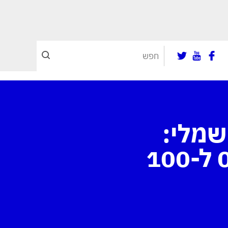
את ה-F-150 החשמלי:
480 ק״מ טווח ו-4.4 שניות מ-0 ל-100