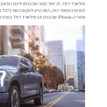
מיליארד דולר. זה יותר ממה שהכניסו ליגות הפוטבול, 
למרות המספר הזה, הוא הגיע למקום השני בלבד ב
אחרי ה-iPhone שהכניס 55 מיליארד דולר במכירות בכל העולם. אז תעשו כבוד, כן?