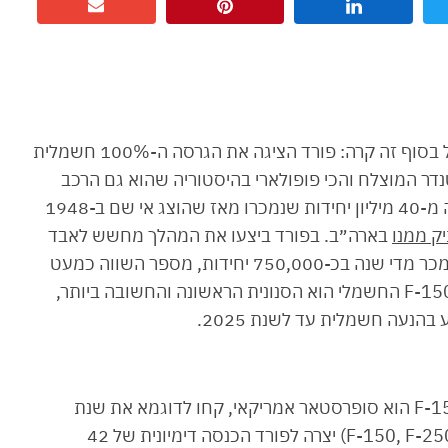
זה היה מתבקש ולמען האמת גם קצת באיחור, אבל בסוף זה קרה: פורד הציגה את הגרסה ה-100% חשמלית
F-15 תחת השם Lightning. ה-F-150 הטנדר המוצלח והכי פופולארי בהיסטוריה שהוא גם הרכב
הנמכר ביותר אי פעם בארה״ב (כסדרה) עם למעלה מ-40 מיליון יחידות שנמכרו מאז שהוצג אי שם ב-1948
יק ממנו
בארה״ב. בפורד ביצעו את המהלך מחשש לאבד
את ההגמוניה ארוכת השנים של רב המכר שלה שנמכר מדי שנה בכ-750,000 יחידות, מספר השווה כמעט
. הפורד F-150 החשמלי הוא הסנונית הראשונה והחשובה ביותר,
סתם כדי לסבר את האוזן ולהמחיש כמה הפורד F-150 הוא סופרסטאר אמריקאי, קחו לדוגמא את שנת
2019, שבה כל הסדרה של ה-F (כולל ה-F-150, F-250, F-350) יצרה לפורד הכנסה דימיונית של 42