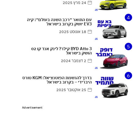
24 מרץ 2025
4
עם התואר ״רכב השנה בעולם״: קיה
EV3 יושק בקרוב בישראל
18 אוגוסט 2025
5
BYD Atto 3 קילר? לינק אנד קו 02
הושק בישראל
2 דצמבר 2024
6
בדרך להגשמת הפוטנציאל: KGM טורס
היברידי – בקרוב בישראל
25 אוקטובר 2025
Advertisement