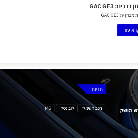
דרכים: GAC GE3
בחן על GAC GE3
רא עוד
תגיות
רכב חשמלי
לובינסקי
MG
 MG4 אורבן החדש הושק