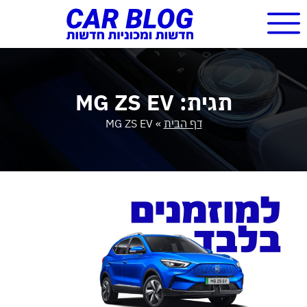
תגית: MG ZS EV
דף הבית
»
MG ZS EV