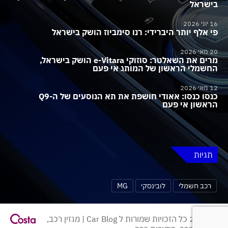
בישראל
16 יוני 2026
פי אלף יותר היברידי: רנו סימביוז הושק בישראל
20 מאי 2026
מרים את השאלטר: סוזוקי e-Vitara הושק בישראל,
החשמלי הראשון של המותג אי פעם
12 מאי 2026
כנסו כנסו: אאודי חושפת את תא הנוסעים של ה-Q9
הראשון אי פעם
תגיות
רכב חשמלי
לובינסקי
MG
© 2026 כל הזכויות שמורות ל Car Blog | מגזין רכב,