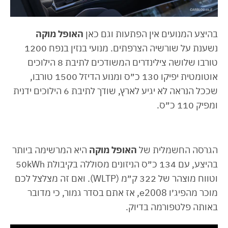
בהיצע המנועים אין הפתעות וגם כאן
האופל מוקה
נשענת על שורשיה הצרפתים. מנועי בנזין בנפח 1200
טורבו שלושה צילינדרים המשודכים לתיבת 8 הילוכים
אוטומטית יפיקו 130 כ״ס ומנוע הדיזל 1500 טורבו,
שככל הנראה לא יגיע לארץ, שודך לתיבת 6 הילוכים ידנית
ומפיק 110 כ״ס.
הגרסה החשמלית של
האופל מוקה
היא המרשימה ביותר
בהיצע, עם 134 כ״ס הניזונים מסוללה בקיבולת 50kWh
וטווח מוצהר של 322 ק״מ (WLTP). ואם זה מצלצל לכם
מוכר מהפיג׳ו e2008, אז אתם בסדר גמור, כי מדובר
באותה פלטפורמה בדיוק.