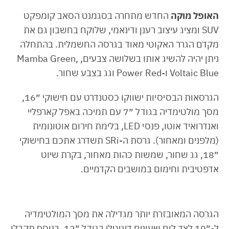
האופל מוקה
החדש מתחרה בסגמנט הסאב קומפקט
SUV ומציג עיצוב רענן ודינאמי, שלוקח בחשבון גם את
מקדם הגרר האקוטי מאוד בגרסה החשמלית. בהתחלה
ניתן יהיה להשיג אותו בשלושה צבעים, Mamba Green,
Voltaic Blue ו-Power Red וגג בצבע שחור.
הגרסאות הבסיסיות ישווקו כסטנדרט עם חישוקי ״16,
מסך מולטימדיה בגודל ״7 עם תמיכה באפל קארפליי
ואנדרואיד אוטו, פנסי LED, בלימת חירום אוטונומית
(מלפנים ומאחור). גרסת ה-SRi תשדרג אתכם בחישוקי
״18, גג שחור, שמשות כהות מאחור, בקרת שיוט
אדפטיבית וחימום במושבים הקדמיים.
הגרסה המאובזרת יותר מגדילה את מסך המולטימדיה
ל-״10 לצד לוח שעונים דיגיטלי בגודל ״12. בנוסף תקבלו