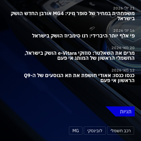
21 יולי 2026
משפחתית במחיר של סופר מיני: MG4 אורבן החדש הושק
בישראל
16 יוני 2026
פי אלף יותר היברידי: רנו סימביוז הושק בישראל
20 מאי 2026
מרים את השאלטר: סוזוקי e-Vitara הושק בישראל,
החשמלי הראשון של המותג אי פעם
12 מאי 2026
כנסו כנסו: אאודי חושפת את תא הנוסעים של ה-Q9
הראשון אי פעם
תגיות
רכב חשמלי
לובינסקי
MG