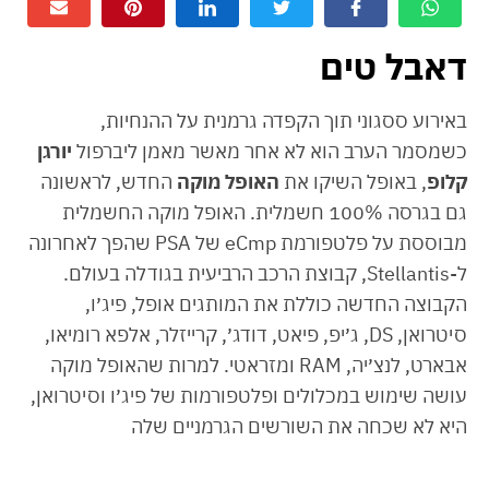
דאבל טים
באירוע ססגוני תוך הקפדה גרמנית על ההנחיות,
כשמסמר הערב הוא לא אחר מאשר מאמן ליברפול
יורגן
קלופ
, באופל השיקו את
האופל מוקה
החדש, לראשונה
גם בגרסה 100% חשמלית. האופל מוקה החשמלית
מבוססת על פלטפורמת eCmp של PSA שהפך לאחרונה
ל-Stellantis, קבוצת הרכב הרביעית בגודלה בעולם.
הקבוצה החדשה כוללת את המותגים אופל, פיג׳ו,
סיטרואן, DS, ג׳יפ, פיאט, דודג׳, קרייזלר, אלפא רומיאו,
אבארט, לנצ׳יה, RAM ומזראטי. למרות שהאופל מוקה
עושה שימוש במכלולים ופלטפורמות של פיג׳ו וסיטרואן,
היא לא שכחה את השורשים הגרמניים שלה