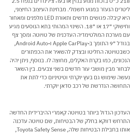
218 כ״ס בזכות מנוע בנזין ארבעה צילינדרים בנפח 2.5
ליטרים הנעזר במנוע חשמלי. מבחינת העיצוב החיצוני,
היא קיבלה פגושים חדשים ותאורת LED מלפנים ומאחור
וחישוקי ״17 או ״18. השינוי המהותי בתא הנוסעים מגיע
עם מערכת המולטימדיה העדכנית של טויוטה ומסך צף
בגודל ״9 התומך ב-Apple CarPlay ו-Android Auto,
כשבטויוטה החליטו ובצדק להשאיר את הכפתורים
הנכונים, כמו בקרת האקלים, מחוצה לו. בנוסף, ניתן יהיה
לבחור מבין מושבי עור חדשים בשני צבעים. בין השאר
נעשה שימוש גם בעץ יוקרתי וטיטיניום כדי לתת את
התחושה הנדרשת של רכב סדאן יוקרתי.
העדכון הגדול ביותר בטויוטה קאמרי ההיברידית החדשה
התרחש דווקא בחלק של הבטיחות, שם טויוטה עדכנה
אותו בחבילת הבטיחות שלה, Toyota Safety Sense,