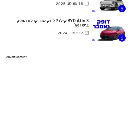
18 אוגוסט 2025
5
BYD Atto 3 קילר? לינק אנד קו 02 הושק
בישראל
2 דצמבר 2024
6
Advertisement