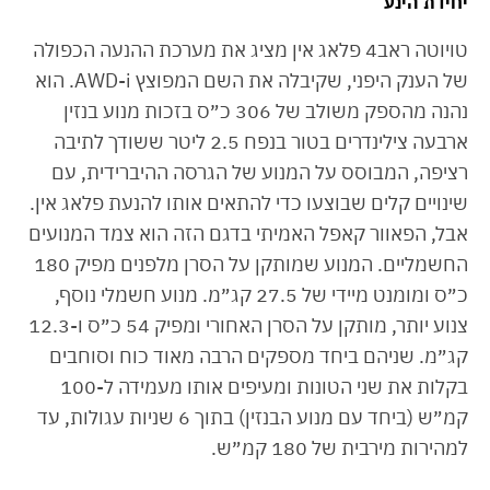
יחידת הינע
טויוטה ראב4 פלאג אין מציג את מערכת ההנעה הכפולה
של הענק היפני, שקיבלה את השם המפוצץ AWD-i. הוא
נהנה מהספק משולב של 306 כ״ס בזכות מנוע בנזין
ארבעה צילינדרים בטור בנפח 2.5 ליטר ששודך לתיבה
רציפה, המבוסס על המנוע של הגרסה ההיברידית, עם
שינויים קלים שבוצעו כדי להתאים אותו להנעת פלאג אין.
אבל, הפאוור קאפל האמיתי בדגם הזה הוא צמד המנועים
החשמליים. המנוע שמותקן על הסרן מלפנים מפיק 180
כ״ס ומומנט מיידי של 27.5 קג״מ. מנוע חשמלי נוסף,
צנוע יותר, מותקן על הסרן האחורי ומפיק 54 כ״ס ו-12.3
קג״מ. שניהם ביחד מספקים הרבה מאוד כוח וסוחבים
בקלות את שני הטונות ומעיפים אותו מעמידה ל-100
קמ״ש (ביחד עם מנוע הבנזין) בתוך 6 שניות עגולות, עד
למהירות מירבית של 180 קמ״ש.