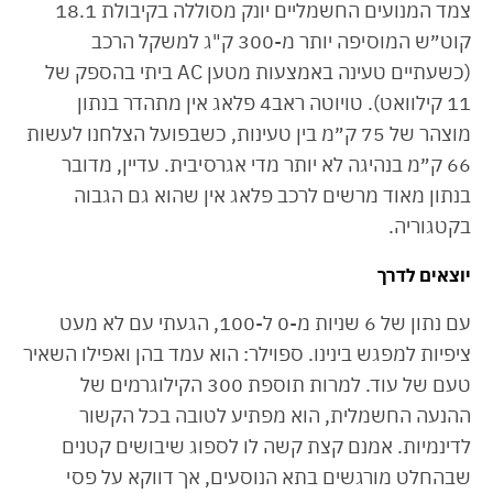
צמד המנועים החשמליים יונק מסוללה בקיבולת 18.1
קוט״ש המוסיפה יותר מ-300 ק"ג למשקל הרכב
(כשעתיים טעינה באמצעות מטען AC ביתי בהספק של
11 קילוואט). טויוטה ראב4 פלאג אין מתהדר בנתון
מוצהר של 75 ק״מ בין טעינות, כשבפועל הצלחנו לעשות
66 ק״מ בנהיגה לא יותר מדי אגרסיבית. עדיין, מדובר
בנתון מאוד מרשים לרכב פלאג אין שהוא גם הגבוה
בקטגוריה.
יוצאים לדרך
עם נתון של 6 שניות מ-0 ל-100, הגעתי עם לא מעט
ציפיות למפגש בינינו. ספוילר: הוא עמד בהן ואפילו השאיר
טעם של עוד. למרות תוספת 300 הקילוגרמים של
ההנעה החשמלית, הוא מפתיע לטובה בכל הקשור
לדינמיות. אמנם קצת קשה לו לספוג שיבושים קטנים
שבהחלט מורגשים בתא הנוסעים, אך דווקא על פסי