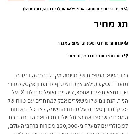
🔍 מבחן דרכים > טויוטה ראב 4 פלאג אין (דגם חדש, דור חמישי)
תג מחיר
👍
יתרונות
: טווח בין טעינות, תאוצה, אבזור
👎
חסרונות
: התנהגות כביש, תג מחיר
רכב הפנאי המוצלח של טויוטה מקבל גרסה היברידית
נטענת משקע (פלאג אין), ומצטרף למועדון אקסקלוסיבי
שבו נמצאים פיג׳ו 3008, קיה נירו ואופל גרנדלנד X. על
הנייר, הנתונים שלו משאירים אבק למתחרים עם טווח של
75 ק״מ בין טעינות על טהרת החשמל, לצד כל התכונות
המוכרות שהפכו את הסמל שלו בחזית ואת הדגם הנוכחי
לפופולרי עם למעלה מ-230,000 מכירות ברחבי העולם,