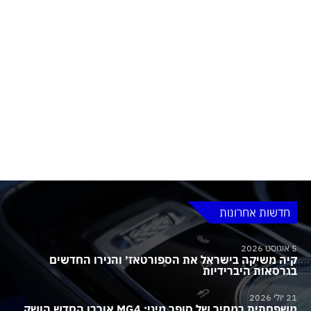
חדשות אחרונות
5 אוגוסט 2026
קיה משיקה בישראל את הספורטאז׳ והנירו החדשים
בגרסאות היברידיות
21 יולי 2026
משפחתית במחיר של סופר מיני: MG4 אורבן החדש הושק