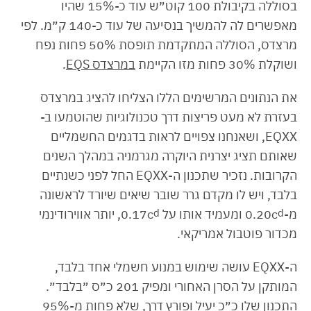
בסוללה בקיבולת 100 קוט״ש עוד כ-15% שהיו
מאפשרים לה להמשיך בנסיעה של עוד כ-140 ק״מ. לפי
מרצדס, הסוללה המתקדמת תופסת 50% פחות נפח
ושוקלת 30% פחות מזו הקיימת
במרצדס EQS
.
את הנתונים המרשימים הללו הצליחו להציג במרצדס
בעזרת לא מעט פריצות דרך טכנולוגיות שהוטמעו ב-
EQXX, ושאנחנו צפויים לראות בדגמים החשמליים
שאותם תציג יצרנית היוקרה מגרמניה במהלך השנים
הקרובות. נזכיר שתכנון ה-EQXX החל לפני כשנתיים
בלבד, ויש לו מקדם גרר שובר שיאים שיורד לראשונה
מ-0.20c
d
ומעמיד אותו על 0.17c
d
, יותר אווירודינמי
מכדור פוטבול אמריקאי.
ה-EQXX עושה שימוש במנוע חשמלי אחד בלבד,
המותקן על הסרן האחורי ומפיק 201 כ״ס ״בלבד״.
התכנון שלו כ״כ יעיל ופורץ דרך, שלא פחות מ-95%