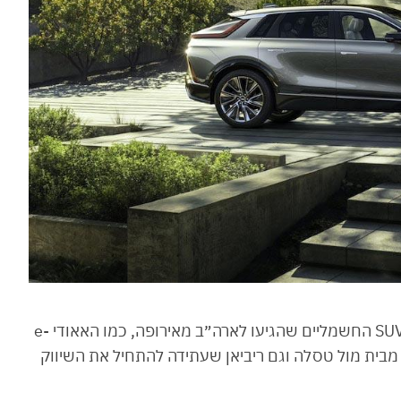
הקאדילק ליריק נולד כדי להתחרות במגוון דגמי ה-SUV החשמליים שהגיעו לארה״ב מאירופה, כמו האאודי e-
צדס EQS, וכמובן התחרות מבית מול טסלה וגם ריביאן שעתידה להתחיל את השיווק