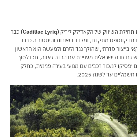
 תחילת השיווק של הקאדילק ליריק
(Cadillac Lyriq)
כבר
20, ה-SUV החשמלי שהוצג במהלך 2020 כדגם קונספט מתקדם, ומלבד בשורות והיסטוריה כרכב
י בייצור סדרתי, שהולך נגד הזרם ולמעשה הוא הראשון
גם זווית ישראלית מעניינת עם הרבה גאווה, חכו לסוף.
 נזכיר שב-GM הכריזו לאחרונה שעד 2030 הם יפסיקו למכור רכבים עם מנועי בעירה פנימית, כחלק