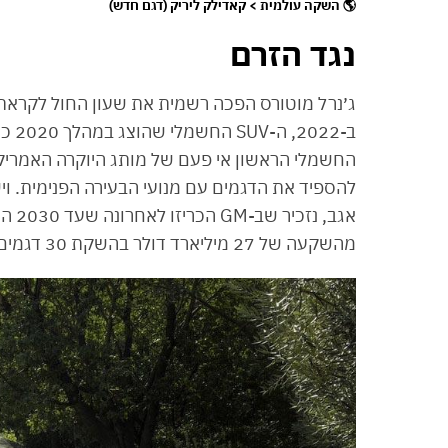
🌎 השקה עולמית > קאדילק ליריק (דגם חדש)
נגד הזרם
ג׳נרל מוטורס הפכה רשמית את שעון החול לקראת
ב-22
החשמלי הראשון אי פעם של מותג היוקרה האמריקא
להספיד את הדגמים עם מנועי הבעירה הפנימית. ויש 
אגב,
מהשקעה של 27 מיליארד דולר בהשקת 30 דגמים חשמליים עד לשנת 2025.