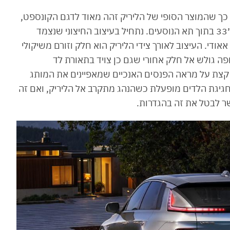
כך שהמוצר הסופי של הליריק זהה מאוד לדגם הקונספט,
ובין שאר הדברים הצליחו לשמור על המסך בגודל ״33 בתוך תא הנוסעים. נתחיל בעיצוב החיצוני שנצמד
ודי. העיצוב לאורך צידי הליריק הוא חלק וזורם משיקולי
ה גולש אל חלק אחורי שגם כן צויד בתאורת לד
 הצליחו לשמור קצת על מראה הפנסים האנכיים שמאפיינים את המותג
לד. אגב, חגיגת הלדים מופעלת כשהנהג מתקרב אל הליריק, ואם זה
שר לבטל את זה בהגדרות.