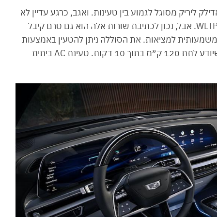
ה מה שהקאדילק ליריק מסוגל לגמוע בין טעינות. ואגב, כרגע עדיין לא
צריך להפחית 20% מהנתון הזה כי זה לא לפי תקן WLTP. אבל, נכון לכתיבת שורות אלה הוא גם טרם קיבל
יקאי שקרוב יותר משמעותית למציאות. את הסוללה ניתן להטעין באמצעות
מטען DC מהיר עם הספק מירבי של 190 קוט״ש שיודע לתת 120 ק״מ בתוך 10 דקות. טעינת AC ביתית