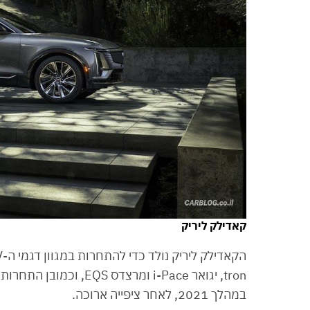
קאדילק ליריק
tron, יגואר i-Pace ומר
במהלך 2021, לאחר ציפייה ארוכה.