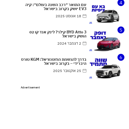
4
עם התואר ״רכב השנה בעולם״: קיה
EV3 יושק בקרוב בישראל
18 אוגוסט 2025
5
BYD Atto 3 קילר? לינק אנד קו 02
הושק בישראל
2 דצמבר 2024
6
בדרך להגשמת הפוטנציאל: KGM טורס
היברידי – בקרוב בישראל
25 אוקטובר 2025
Advertisement