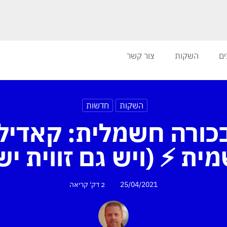
ים
השקות
צור קשר
השקות
חדשות
כורה חשמלית: קאדילק
ית ⚡ (ויש גם זווית י
25/04/2021
2 דק'
קריאה