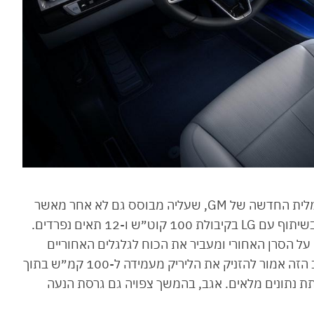
קאדילק ליריק מבוסס על פלטפורמת BEV3 החשמלית החדשה של GM, שעליה מבוסס גם לא אחר מאשר
ההאמר החשמלי, עם סוללת ה-Ultium שפותחה בשיתוף עם LG בקיבולת 100 קוט״ש ו-12 תאים נפרדים.
בהספק של 340 כ״ס המותקן על הסרן האחורי ומעביר את הכוח לגלגלים האחוריים
בלבד. המומנט המיידי עומד על 44 קג״מ וכל הטוב הזה אמור להזניק את הליריק מעמידה ל-100 קמ״ש בתוך
כי ב-GM קצת התקמצנו לתת נתונים מלאים. אגב, בהמשך צפויה גם גרסת הנעה