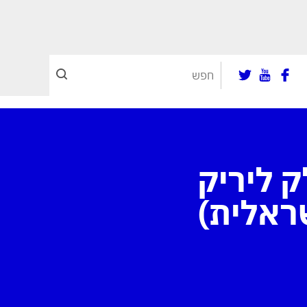
 ליריק
שראלית)