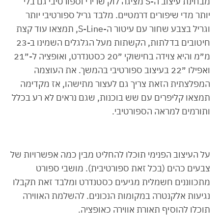
מבחינת עיצוב ה-S מציגה לוק שרירי וספורטיבי גם בלי
יותר מדי שיפורים דרמטיים. מלבד גריל ספורטיבי יותר
וגריל בצבע שחור עם עיטור ה-S-Line, תמצאו עוד קצת
חיטובים בדלתות, הקשתות מעל הגלגלים השמינו ב-23
מ״מ והיא צוידה בחישוקי ״20 כסטנדרט, ואופציה ל-״21
ואפילו ״22 בעיצוב ספורטיבי בהמשך. את העוצמה
המפלצתית הזאת צריך גם לעצור מתישהו, אז מקדימה
תמצאו קליפרים עם שש בוכנות, שגם נראים לא רע בכלל
ותורמים למראה הספורטיבי.
על העיצוב הפנימי תוכלו להחליט מבין כמה אפשרויות של
צבעים כהים (בכל זאת ספורטיבית). מושבי ספורט
מתכווננים חשמלית מגיעים כסטנדרט ומלבד זאת תקבלו
נגיעות אלקנטרה במקומות הנכונים. להשלמת האווירה
תוכלו להוסיף תאורת אווירה כאופציה.