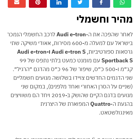
מהיר וחשמלי
לאחר שהפכה את ה-
Audi e-tron
לרכב החשמלי הנמכר
בישראל עם למעלה מ-600 מסירות, אאודי משיקה שתי
גרסאות ספורטיביות,
Audi e-tron S ו-Audi e-tron
Sportback S
עם מומנט כמעט בלתי נתפס של 99
קג״מ ו-500 כ״ס, שיפור של 96 כ״ס מהדגם ״הרגיל״.
שני הדגמים החדשים צויידו בשלושה מנועים חשמליים
(שניים על הסרן האחורי ואחד מלפנים), במקום שני
מנועים בדגם הקיים שהושק ב-2019 ויחד הם משוויצים
בהנעת ה-
Quattro
המפוארת של היצרנית
מאינגולשטאט.