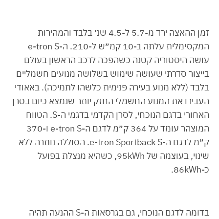
זמן ההאצה ירד מ-5.7 ל-4.5 שנ׳ בלבד והמהירות
המקסימלית עלתה ב-10 קמ״ש ל-210. ה-e-tron S
עושה היסטוריה קטנה כשהפכה לרכב הראשון בעולם
בייצור סדרתי שעושה שימוש בשלושה מנועים חשמליים
בלבד (ללא מנוע בעירה פנימית כלשהו לתמיכה). באאודי
העבירו את המנוע החשמלי החזק יותר שנמצא כיום בסרן
האחורי בדגם הנוכחי, לסרן הקדמי בדגמי ה-S. הטווח
המוצהר עומד על 364 ק״מ לדגם ה-e-tron S ו-370
ק״מ לדגם ה-e-tron Sportback S. הסוללה נותרה ללא
שינוי, בעוצמה של 95kWh, כשהיא מנצלת בפועל
כ-86kWh.
בדומה לדגם הנוכחי, גם בגרסאות ה-S ההנעה תהיה