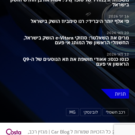
בישראל
16 יוני 2026
פי אלף יותר היברידי: רנו סימביוז הושק בישראל
20 מאי 2026
מרים את השאלטר: סוזוקי e-Vitara הושק בישראל,
החשמלי הראשון של המותג אי פעם
12 מאי 2026
כנסו כנסו: אאודי חושפת את תא הנוסעים של ה-Q9
הראשון אי פעם
תגיות
רכב חשמלי
לובינסקי
MG
© 2026 כל הזכויות שמורות ל Car Blog | מגזין רכב,