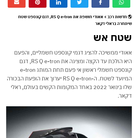
🌎 חדשות רכב > אאודי חושפת את RS Q e-tron, דגם קונספט שטח
שיתחרה בראלי דקאר
שטח אש
אאודי ממשיכה להציג דגמי קונספט חשמליים, והפעם
היא הולכת עד הקצה ומציגה את RS Q e-tron, דגם
קונספט חשמלי ראשון אי פעם תחת המותג e-tron
המיועד לשטח. ה-RS Q e-tron יערוך את הופעת הבכורה
שלו בינואר 2022 באחד המקומות הקשים בעולם, ראלי
דקאר.