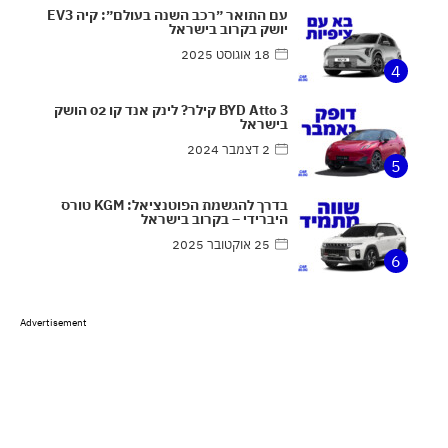
עם התואר ״רכב השנה בעולם״: קיה EV3
יושק בקרוב בישראל
18 אוגוסט 2025
4
BYD Atto 3 קילר? לינק אנד קו 02 הושק
בישראל
2 דצמבר 2024
5
בדרך להגשמת הפוטנציאל: KGM טורס
היברידי – בקרוב בישראל
25 אוקטובר 2025
6
Advertisement