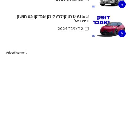
5
BYD Atto 3 קילר? לינק אנד קו 02 הושק
בישראל
2 דצמבר 2024
6
Advertisement