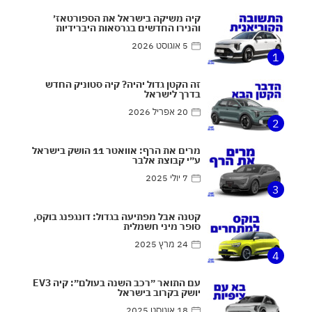
קיה משיקה בישראל את הספורטאז׳
והנירו החדשים בגרסאות היברידיות
5 אוגוסט 2026
1
זה הקטן גדול יהיה? קיה סטוניק החדש
בדרך לישראל
20 אפריל 2026
2
מרים את הרף: אוואטר 11 הושק בישראל
ע״י קבוצת אלבר
7 יולי 2025
3
קטנה אבל מפתיעה בגדול: דונגפנג בוקס,
סופר מיני חשמלית
24 מרץ 2025
4
עם התואר ״רכב השנה בעולם״: קיה EV3
יושק בקרוב בישראל
18 אוגוסט 2025