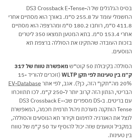
בסיס הגלגלים של ה-DS3 Crossback E-Tense
החשמלי עומד על 255.8 ס״מ. באורך הוא מסתיים אחרי
411.8 ס״מ, רוחבו 180.2 ס״מ ומהרצפה הוא מסתיים
אחרי 153.4 ס״מ. בתא המטען תמצאו 350 ליטרים
בזכות העובדה שהתקינו את הסוללה ברצפת תא
הנוסעים.
הסוללה בקיבולת 50 קוט״ש
מאפשרת טווח של 317
ק״מ בין טעינות לפי תקן WLTP
(זוכרים להוריד 15-
20% מה״תקן״ הזה, כן?). אגב, לפי אתר
EV-Database
הבריטי, הנתון הזה קרוב יותר ל-250 ק״מ. לכו תתווכחו
עם בריטים. ב-DS מספרים שב-DS3 Crossback E-
Tense הותקנה מערכת ניהול תרמית חכמה, המאפשרת
לנצל את האנרגיה לחימום וקירור תא הנוסעים והסוללה,
במקביל וטוענים שזה יכול להוסיף עד 50 ק״מ של טווח
בין טעינות.