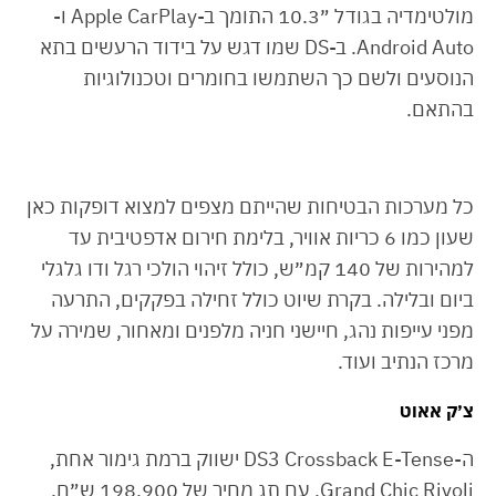
מולטימדיה בגודל ״10.3 התומך ב-Apple CarPlay ו-
Android Auto. ב-DS שמו דגש על בידוד הרעשים בתא
הנוסעים ולשם כך השתמשו בחומרים וטכנולוגיות
בהתאם.
כל מערכות הבטיחות שהייתם מצפים למצוא דופקות כאן
שעון כמו 6 כריות אוויר, בלימת חירום אדפטיבית עד
למהירות של 140 קמ״ש, כולל זיהוי הולכי רגל ודו גלגלי
ביום ובלילה. בקרת שיוט כולל זחילה בפקקים, התרעה
מפני עייפות נהג, חיישני חניה מלפנים ומאחור, שמירה על
מרכז הנתיב ועוד.
צ׳ק אאוט
ה-DS3 Crossback E-Tense ישווק ברמת גימור אחת,
Grand Chic Rivoli, עם תג מחיר של 198,900 ש״ח.