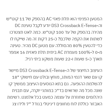
המטען הפנימי הוא תלת פאזי AC בהספק של 11 קוט״ש
וה-DS3 Crossback E-Tense יודע לקבל טעינת DC
מהירה בהספק של עד 100 קוט״ש. כמה לאט תצטרכו
לשתות את הקפה שלכם? כ-25 דקות זה מה שייקח לו
כדי להטעין 80% מהסוללה עם מטען DC מהיר. טעינה
מ-0 ל-100% מעמדת AC ביתית תלת פאזית 16 אמפר
תארך כ-5 שעות ו-22 שעות משקע ביתי רגיל.
העיצוב החיצוני של ה-DS3 Crossback E-Tense מיישר
קו עם שאר דגמי המותג, מוחץ ובולט עם חישוקי ״18
להשלמת ההופעה. גם בתא הנוסעים העיצוב ממשיך קו
שונה מכל מה שרואים בד״כ במותגי יוקרה, עם תבנית
היהלומים שחוזרת על עצמה כמעט בכל אלמנט. רשימת
האבזור כוללת לוח מחוונים דיגיטלי בגודל ״7 ולידו צג