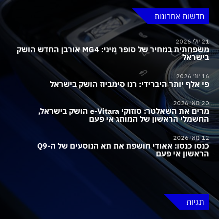
חדשות אחרונות
21 יולי 2026
משפחתית במחיר של סופר מיני: MG4 אורבן החדש הושק
בישראל
16 יוני 2026
פי אלף יותר היברידי: רנו סימביוז הושק בישראל
20 מאי 2026
מרים את השאלטר: סוזוקי e-Vitara הושק בישראל,
החשמלי הראשון של המותג אי פעם
12 מאי 2026
כנסו כנסו: אאודי חושפת את תא הנוסעים של ה-Q9
הראשון אי פעם
תגיות