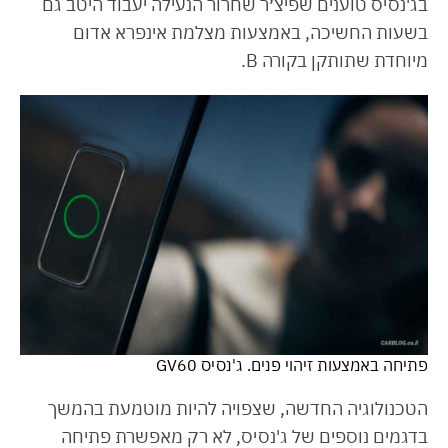
בג'נסיס טוענים שפיצ׳ר שחרור הנעילה יעבוד היטב גם
בשעות החשיכה, באמצעות מצלמת אינפרא אדום
מיוחדת שתותקן בקורה B.
פתיחה באמצעות זיהוי פנים. ג'נסיס GV60
הטכנולוגיה החדשה, שצפויה להיות מוטמעת בהמשך
בדגמים נוספים של ג'נסיס, לא רק מאפשרת פתיחה