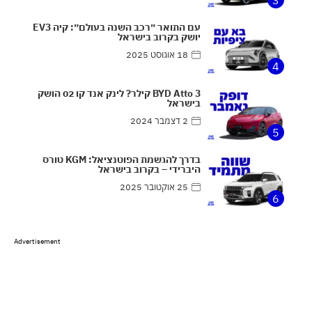
3
עם התואר ״רכב השנה בעולם״: קיה EV3
יושק בקרוב בישראל
18 אוגוסט 2025
4
BYD Atto 3 קילר? לינק אנד קו 02 הושק
בישראל
2 דצמבר 2024
5
בדרך להגשמת הפוטנציאל: KGM טורס
היברידי – בקרוב בישראל
25 אוקטובר 2025
6
Advertisement