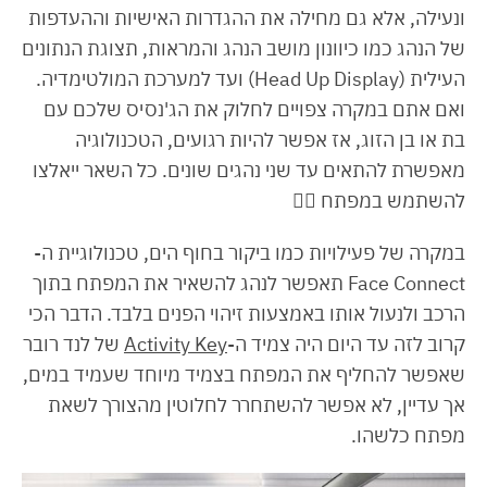
ונעילה, אלא גם מחילה את ההגדרות האישיות וההעדפות
של הנהג כמו כיוונון מושב הנהג והמראות, תצוגת הנתונים
העילית (Head Up Display) ועד למערכת המולטימדיה.
ואם אתם במקרה צפויים לחלוק את הג'נסיס שלכם עם
בת או בן הזוג, אז אפשר להיות רגועים, הטכנולוגיה
מאפשרת להתאים עד שני נהגים שונים. כל השאר ייאלצו
להשתמש במפתח 🤷‍♂️
במקרה של פעילויות כמו ביקור בחוף הים, טכנולוגיית ה-
Face Connect תאפשר לנהג להשאיר את המפתח בתוך
הרכב ולנעול אותו באמצעות זיהוי הפנים בלבד. הדבר הכי
קרוב לזה עד היום היה צמיד ה-
Activity Key
של לנד רובר
שאפשר להחליף את המפתח בצמיד מיוחד שעמיד במים,
אך עדיין, לא אפשר להשתחרר לחלוטין מהצורך לשאת
מפתח כלשהו.