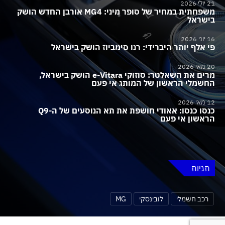
21 יולי 2026
משפחתית במחיר של סופר מיני: MG4 אורבן החדש הושק
בישראל
16 יוני 2026
פי אלף יותר היברידי: רנו סימביוז הושק בישראל
20 מאי 2026
מרים את השאלטר: סוזוקי e-Vitara הושק בישראל,
החשמלי הראשון של המותג אי פעם
12 מאי 2026
כנסו כנסו: אאודי חושפת את תא הנוסעים של ה-Q9
הראשון אי פעם
תגיות
רכב חשמלי
לובינסקי
MG