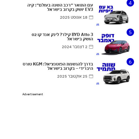
4
עם התואר ״רכב השנה בעולם״: קיה
EV3 יושק בקרוב בישראל
18 אוגוסט 2025
5
BYD Atto 3 קילר? לינק אנד קו 02
הושק בישראל
2 דצמבר 2024
6
בדרך להגשמת הפוטנציאל: KGM טורס
היברידי – בקרוב בישראל
25 אוקטובר 2025
Advertisement