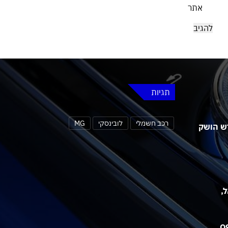
אתר
תגיות
רכב חשמלי
לובינסקי
MG
 MG4 אורבן החדש הושק
שראל,
אאודי חושפת את תא הנוסעים של ה-Q9