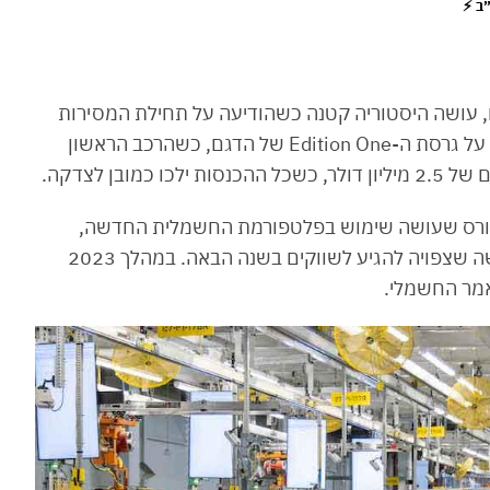
ם, עושה היסטוריה קטנה כשהודיעה על תחילת המסירות
ללקוחות ראשונים ששילמו כ-$113,000 כל אחד, על גרסת ה-Edition One של הדגם, כשהרכב הראשון
ובן לצדקה.
טורס שעושה שימוש בפלטפורמת החשמלית החדשה,
Ultium, שעליה תתבסס גם הקאדילק ליריק החדשה שצפויה להגיע לשווקים בשנה הבאה. במהלך 2023