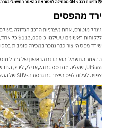
🌎 חדשות רכב > GM מתחילה למסור את ההאמר החשמלי בארה״ב ⚡
ירד מהפסים
ג׳נרל מוטורס, אחת מיצרניות הרכב הגדולה בעול
שירד מפס הייצור כבר נמכר במכירה פומבית בסכום של 2.5 מיליון דולר, כשכל ההכנסות ילכו כמ
ההאמר החשמלי הוא הדגם הראשון של ג׳נרל מו
צפויה לעלות לפס הייצור גם גרסת ה-SUV של ההאמר החשמלי.