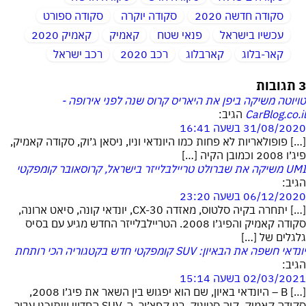
סקודה חדשה 2020
סקודה יוקרה
סקודה ספורט
עכשיו בישראל
פנאי שטח
קאמיק
קאמיק 2020
קאר-בלוג
קארבלוג
רכב 2020
רכב ישראל
3 תגובות
טויוטה משיקה ביפן את היאריס קרוס שנה לפני אירופה -
CarBlog.co.il
הגיב:
31/08/2020 בשעה 16:41
[…] פופולאריות לא פחות כמו היונדאי וניו, ניסאן ג׳וק, סקודה קאמיק,
פיג׳ו 2008 וכמובן הקיה […]
UMI משיקה את שברולט טריילבלייזר בישראל, קרוסאובר קומפקטי
הגיב:
06/12/2020 בשעה 23:20
[…] יתחרה בקיה סלטוס, מאזדה CX-30, יונדאי קונה, סיאט ארונה,
סקודה קאמיק והפיג׳ו 2008. הטריילבלייזר החדש מגיע עם בסיס
גלגלים של […]
יונדאי חשפה את הבאיון: SUV קומפקטי חדש בקטגוריה הכי רותחת
הגיב:
02/03/2021 בשעה 15:14
[…] B – היונדאי באיון, שם הוא יפגוש בין השאר את פיג׳ו 2008,
סקודה קאמיק, קיה סטוניק, רנו קפצ׳ור .ה-SUV החדש שתוכנן עבור