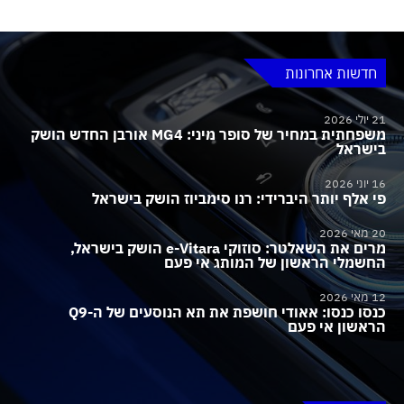
חדשות אחרונות
21 יולי 2026
משפחתית במחיר של סופר מיני: MG4 אורבן החדש הושק
בישראל
16 יוני 2026
פי אלף יותר היברידי: רנו סימביוז הושק בישראל
20 מאי 2026
מרים את השאלטר: סוזוקי e-Vitara הושק בישראל,
החשמלי הראשון של המותג אי פעם
12 מאי 2026
כנסו כנסו: אאודי חושפת את תא הנוסעים של ה-Q9
הראשון אי פעם