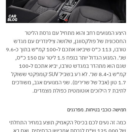
היצע המנועים רחב והוא מתחיל עם גרסת הליטר
החסכונית של פולקסווגן, שלושה צילינדרים עם מגדש
טורבו, 113 כ״ס שיביאו אתכם ל-100 קמ״ש בתוך כ-9.6
שנ׳. המנוע הגדול יותר בנפח 1.5 ליטר עם 150 כ״ס,
שגם הוא מתהדר במגדש טורבו, יביא אתכם ל-100
קמ״ש ב-8.4 שנ׳. לא רע בשביל SUV קומפקטי ששוקל
1.7 טון (אבל של שרירים). שני המנועים אגב, משודכים
לתיבת 7 הילוכים אוטומטית כפולת מצמדים.
חמישה כוכבי בטיחות. מפרגנים
כמה זה נעים לכם בכיס? הקאמיק תוצע במחיר התחלתי
של 125,000 ש״ח לגרסת אמבישן הבסיסית, ואם בא