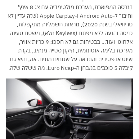
בגרסה המפוארת, מערכת מולטימדיה עם צג 8 אינץ׳
וחיבור ל-Android Auto ו-Apple Carplay (שזה עדיין לא
טריוויאלי בשנת 2020), מראות חשמליות מתקפלות,
כניסה והנעה ללא מפתח (Keyless מלא), משטח טעינה
אלחוטי ועוד… בבטיחות גם לא חסכו: 9 כריות אוויר,
מערכת בלימה אוטונומית, תיקון סטייה מנתיב, בקרת
שיוט אדפטיבית והתראה על שטחים מתים. אה, והיא גם
קיבלה 5 כוכבים במבחן ה-Euro Ncap. מה ששלה שלה.