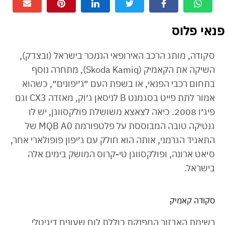
פנאי פלוס
סקודה, מותג הרכב האירופאי הנמכר בישראל (ובצדק),
השיקה את הקאמיק (Skoda Kamiq), מתחרה נוסף
בתחום רכבי הפנאי, או בשפת העם ״ג׳יפונים״, כשהוא
אמור לתת פייט בסגמנט B לניסאן ג׳וק, מאזדה CX3 וגם
פיג׳ו 2008. כיאה לצאצא משושלת פולקסווגן, יש לו
גנטיקה טובה המבוססת על פלטפורמת MQB A0 של
התאגיד הגרמני, אותה הוא חולק עם ג׳יפון פופולארי אחר,
סיאט ארונה, ופולקסווגן טי-קרוס המושק בימים אלה
בישראל.
סקודה קאמיק
רשימת האבזור המפנקת כוללת לוח שעונים דיגיטלי