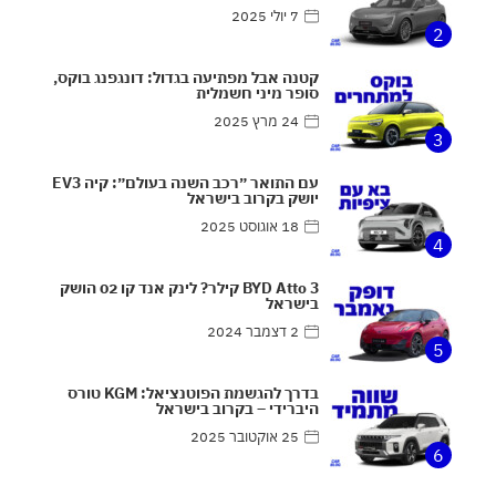
7 יולי 2025
2
קטנה אבל מפתיעה בגדול: דונגפנג בוקס,
סופר מיני חשמלית
24 מרץ 2025
3
עם התואר ״רכב השנה בעולם״: קיה EV3
יושק בקרוב בישראל
18 אוגוסט 2025
4
BYD Atto 3 קילר? לינק אנד קו 02 הושק
בישראל
2 דצמבר 2024
5
בדרך להגשמת הפוטנציאל: KGM טורס
היברידי – בקרוב בישראל
25 אוקטובר 2025
6