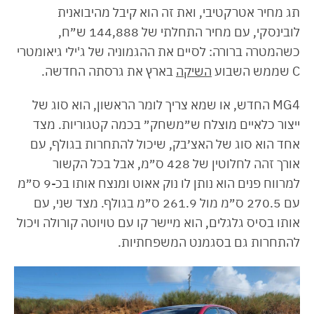
תג מחיר אטרקטיבי, ואת זה הוא קיבל מהיבואנית
לובינסקי, עם מחיר התחלתי של 144,888 ש״ח,
כשהמטרה ברורה: לסיים את ההגמוניה של ג'ילי גיאומטרי
C שממש השבוע
השיקה
בארץ את גרסתה החדשה.
MG4 החדש, או שמא צריך לומר הראשון, הוא סוג של
ייצור כלאיים מוצלח ש״משחק״ בכמה קטגוריות. מצד
אחד הוא סוג של האצ׳בק, שיכול להתחרות בגולף, עם
אורך זהה לחלוטין של 428 ס״מ, אבל בכל הקשור
למרווח פנים הוא נותן לו נוק אאוט ומנצח אותו בכ-9 ס״מ
עם 270.5 ס״מ מול 261.9 ס״מ בגולף. מצד שני, עם
אותו בסיס גלגלים, הוא מיישר קו עם טויוטה קורולה ויכול
להתחרות גם בסגמנט המשפחתיות.