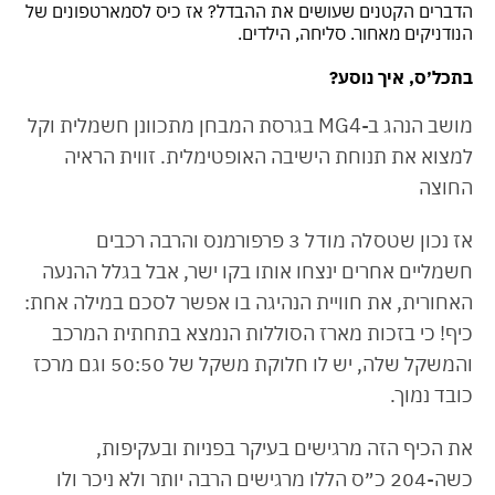
הדברים הקטנים שעושים את ההבדל? אז כיס לסמארטפונים של
הנודניקים מאחור. סליחה, הילדים.
בתכל׳ס, איך נוסע?
מושב הנהג ב-MG4 בגרסת המבחן מתכוונן חשמלית וקל
למצוא את תנוחת הישיבה האופטימלית. זווית הראיה
החוצה
אז נכון שטסלה מודל 3 פרפורמנס והרבה רכבים
חשמליים אחרים ינצחו אותו בקו ישר, אבל בגלל ההנעה
האחורית, את חוויית הנהיגה בו אפשר לסכם במילה אחת:
כיף! כי בזכות מארז הסוללות הנמצא בתחתית המרכב
והמשקל שלה, יש לו חלוקת משקל של 50:50 וגם מרכז
כובד נמוך.
את הכיף הזה מרגישים בעיקר בפניות ובעקיפות,
כשה-204 כ״ס הללו מרגישים הרבה יותר ולא ניכר ולו