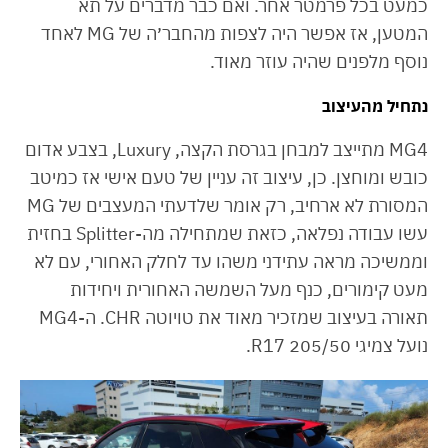
כמעט בכל פרמטר אחר. ואם כבר מדברים על תא
המטען, אז אפשר היה לצפות מהחבר׳ה של MG לאחד
נוסף מלפנים שהיה עוזר מאוד.
נתחיל מהעיצוב
MG4 מתייצב למבחן בגרסת הקצה, Luxury, בצבע אדום
כובש ומוחצן. כן, עיצוב זה עניין של טעם אישי אז כמיטב
המסורת לא ארחיב, רק אומר שלדעתי המעצבים של MG
עשו עבודה נפלאה, כזאת שמתחילה מה-Splitter בחזית
וממשיכה מראה עתידני משהו עד לחלק האחורי, עם לא
מעט קימורים, כנף מעל השמשה האחורית ויחידות
תאורה בעיצוב שמזכיר מאוד את טויוטה CHR. ה-MG4
נועל צמיגי 205/50 R17.