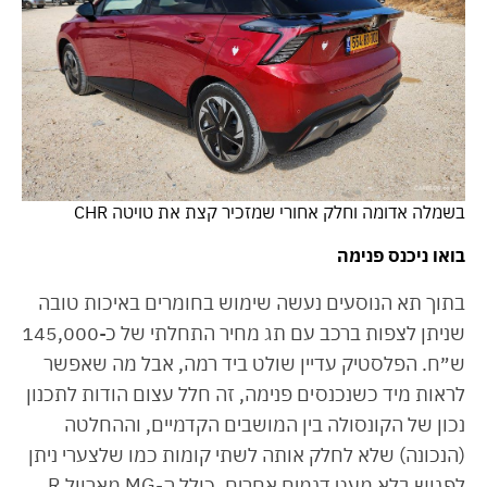
בשמלה אדומה וחלק אחורי שמזכיר קצת את טויטה CHR
בואו ניכנס פנימה
בתוך תא הנוסעים נעשה שימוש בחומרים באיכות טובה
שניתן לצפות ברכב עם תג מחיר התחלתי של כ-145,000
ש״ח. הפלסטיק עדיין שולט ביד רמה, אבל מה שאפשר
לראות מיד כשנכנסים פנימה, זה חלל עצום הודות לתכנון
נכון של הקונסולה בין המושבים הקדמיים, וההחלטה
(הנכונה) שלא לחלק אותה לשתי קומות כמו שלצערי ניתן
לפגוש בלא מעט דגמים אחרים, כולל ה-MG מארוול R