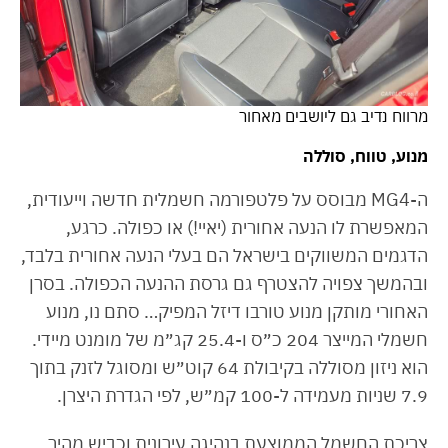
מרווח נדיב גם ליושבים מאחור
מנוע, טווח, סוללה
ה-MG4 מבוסס על פלטפורמה חשמלית חדשה וייעודית,
המאפשרת לו הנעה אחורית (יאיי!) או כפולה. כרגע,
הדגמים המשווקים בישראל הם בעלי הנעה אחורית בלבד,
ובהמשך צפויה להצטרף גם גרסת ההנעה הכפולה. בסרן
האחורי מותקן מנוע טורבו דיזל המפיק… סתם נו, מנוע
חשמלי המייצר 204 כ״ס ו-25.4 קג״מ של מומנט מיידי.
הוא ניזון מסוללה בקיבולת 64 קוט״ש ומסוגל לזנק בתוך
7.9 שניות מעמידה ל-100 קמ״ש, לפי הגדרת היצרן.
צריכת החשמל הממוצעת בנהיגה עירונית וכביש מהיר,