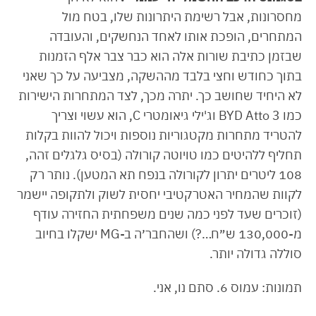
מחסרונות, אבל רשימת היתרונות שלו, בטח מול
המתחרים, הופכת אותו לאחד הנחשקים, והעובדה
שבזמן כתיבת שורות אלה הוא כבר צבר אלף הזמנות
בתוך כחודש וחצי בלבד מההשקה, מצביעה על כך שאני
לא היחיד שחושב כך. יתרה מכך, לצד המתחרות הישירות
כמו BYD Atto 3 וג'ילי גיאומטרי C, הוא עשוי וצריך
להטריד מתחרות מקטגוריות נוספות ויכול להוות בקלות
תחליף ללהיטים כמו טויוטה קורולה (בסיס גלגלים זהה,
108 ליטרים יתרון לקורולה בנפח תא המטען). נותר רק
לקוות שהמחיר האטרקטיבי יחסית לשוק ולתקופה יישמר
(זוכרים שעד לפני כמה שנים משפחתית החזירה עודף
מ-130,000 ש״ח…?) ושהחבר׳ה ב-MG ישקלו בחיוב
סוללה גדולה יותר.
תמונות: עמוס 6. סתם נו, אני.