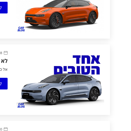
ק
8 ינואר 2024
לא סת
אל סגמנט הפר
ק
10 יולי