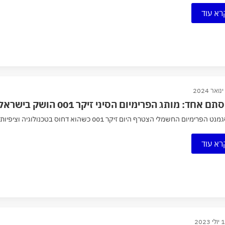
רא עוד
ם אחד: מותג הפרימיום הסיני זיקר 001 הושק בישראל
ימיום החשמלי הצטרף היום זיקר 001 כשהוא דחוס בטכנולוגיה וציפיות גבוהות. האם יהפוך ללהיט הבא של ההייטקיסטים?
רא עוד
 2023