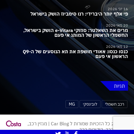
16 יוני 2026
פי אלף יותר היברידי: רנו סימביוז הושק בישראל
20 מאי 2026
מרים את השאלטר: סוזוקי e-Vitara הושק בישראל,
החשמלי הראשון של המותג אי פעם
12 מאי 2026
כנסו כנסו: אאודי חושפת את תא הנוסעים של ה-Q9
הראשון אי פעם
תגיות
רכב חשמלי
לובינסקי
MG
© 2026 כל הזכויות שמורות ל Car Blog | מגזין רכב,
חדשות רכב, ביקורות רכב.