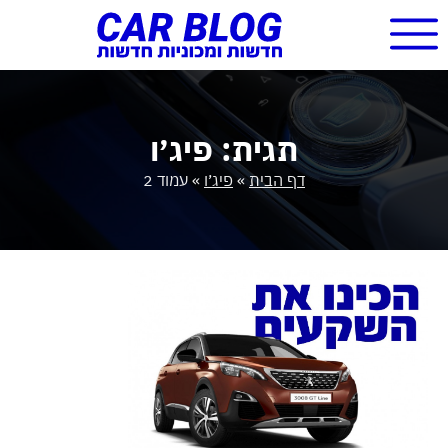
תגית: פיג׳ו
דף הבית
»
פיג׳ו
»
עמוד 2