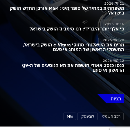
21 יולי 2026
משפחתית במחיר של סופר מיני: MG4 אורבן החדש הושק
בישראל
16 יוני 2026
פי אלף יותר היברידי: רנו סימביוז הושק בישראל
20 מאי 2026
מרים את השאלטר: סוזוקי e-Vitara הושק בישראל,
החשמלי הראשון של המותג אי פעם
12 מאי 2026
כנסו כנסו: אאודי חושפת את תא הנוסעים של ה-Q9
הראשון אי פעם
תגיות
רכב חשמלי
לובינסקי
MG