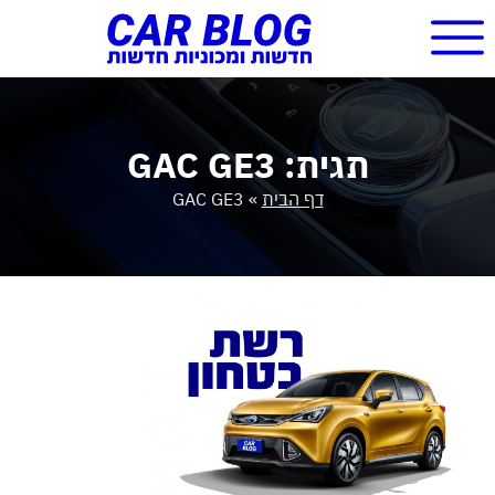
תגית: GAC GE3
דף הבית
»
GAC GE3