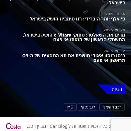
בישראל
16 יוני 2026
פי אלף יותר היברידי: רנו סימביוז הושק בישראל
20 מאי 2026
מרים את השאלטר: סוזוקי e-Vitara הושק בישראל,
החשמלי הראשון של המותג אי פעם
12 מאי 2026
כנסו כנסו: אאודי חושפת את תא הנוסעים של ה-Q9
הראשון אי פעם
תגיות
רכב חשמלי
לובינסקי
MG
© 2026 כל הזכויות שמורות ל Car Blog | מגזין רכב,