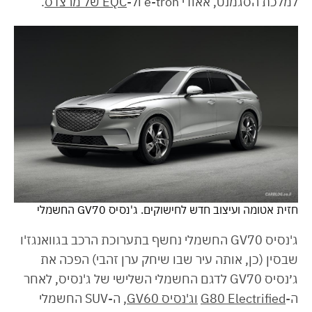
למלכת הסגמנט, אאודי e-tron ול-
EQC של מרצדס
.
חזית אטומה ועיצוב חדש לחישוקים. ג'נסיס GV70 החשמלי
ג'נסיס GV70 החשמלי נחשף בתערוכת הרכב בגוואנגז'ו
שבסין (כן, אותה עיר שבו שיחק ערן זהבי) הפכה את
ג׳נסיס GV70 לדגם החשמלי השלישי של ג'נסיס, לאחר
ה-
G80 Electrified
וג'נסיס GV60
, ה-SUV החשמלי