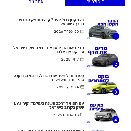
פופולריים
אחרונים
זה הקטן גדול יהיה? קיה סטוניק החדש
בדרך לישראל
20 אפריל 2026
1
מרים את הרף: אוואטר 11 הושק בישראל
ע״י קבוצת אלבר
7 יולי 2025
2
קטנה אבל מפתיעה בגדול: דונגפנג בוקס,
סופר מיני חשמלית
24 מרץ 2025
3
עם התואר ״רכב השנה בעולם״: קיה EV3
יושק בקרוב בישראל
18 אוגוסט 2025
4
BYD Atto 3 קילר? לינק אנד קו 02 הושק