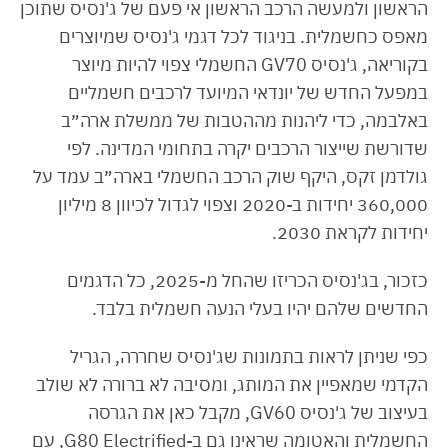
הראשון ולמעשה הרכב הראשון אי פעם של ג'נסיס שתוכן
מאפס כחשמלית. בניגוד לכל דגמי ג'נסיס שמיוצרים
בקוריאה, ג'נסיס GV70 החשמלי צפוי להיות מיוצר
במפעל החדש של יונדאי המיועד לרכבים חשמליים
באלבמה, כדי ליהנות מההטבות של ממשלת ארה״ב
שדורשת שייצור הרכבים יקרה בתחומי המדינה. לפי
גולדמן זקס, היקף שוק הרכב החשמלי בארה״ב עמד על
360,000 יחידות ב-2020 וצפוי לגדול לכיוון 8 מיליון
יחידות לקראת 2030.
כזכור, בג'נסיס הכריזו שהחל מ-2025, כל הדגמים
החדשים שלהם יהיו בעלי הנעה חשמלית בלבד.
כפי שניתן לראות בתמונות שג'נסיס שחררה, הגריל
הקדמי שמאפיין את המותג, ומסיבה לא ברורה לא שולב
בעיצוב של ג'נסיס GV60, מקבל כאן את הגרסה
החשמלית והאטומה שראינו גם ב-G80 Electrified, עם