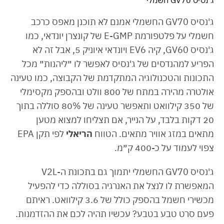
ג'נסיס GV70 חשמלי
ג'נסיס GV70 החשמלי אמנם לא תוכנן מאפס כרכב
חשמלי על פלטפורמת E-GMP של קונצרן יונדאי, כמו
ג'נסיס GV60, קיה EV6 ויונדאי איוניק 5, אבל זה לא
הפריע למהנדסים של ג'נסיס לאפשר לו ״ליהנות״ מכל
התכונות והטכנולוגיה המתקדמת של הקבוצה, כמו טעינה
אולטרה מהירה במתח של 800 וולט ובהספק מקסימלי
של 350 קילוואט ותאפשר טעינה של 80% סוללה בתוך
20 דקות בלבד, על הנייר, אם תצליחו למצוא מטען
מתאים במזג אוויר מתאים. הטווח
הריאלי
לפי תקן EPA
צפוי לעמוד על כ-400 ק״מ.
ג'נסיס GV70 החשמלי יתמוך גם בתכונת ה-V2L
המאפשרת לו לנצל את האנרגיה בסוללה כדי להפעיל
מכשירי חשמל בהספק כולל של 3.6 קילוואט. ראיתם
פעם סרט טבע בטבע? עכשיו תהיה לכם את ההזדמנות.