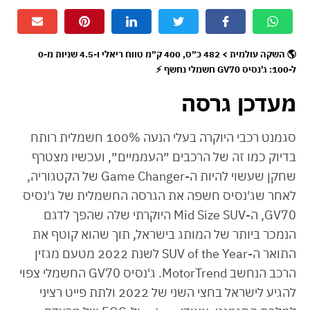
🌎 השקה עולמית > 482 כ״ס, 400 ק״מ טווח ריאלי ו-4.5 שניות מ-0
ל-100: ג'נסיס GV70 חשמלי נחשף ⚡
מעדכן גרסה
סגמנט רכבי היוקרה בעלי הנעה 100% חשמלית רותח
בדיוק כמו זה של הרכבים ״העממיים״, ועכשיו מצטרף
שחקן שעשוי להיות ה-Game Changer של הקטגוריה,
לאחר שג'נסיס חשפה את הגרסה החשמלית של ג'נסיס
GV70, ה-Mid Size SUV היוקרתי שלה שהפך לדגם
הנמכר ביותר של המותג בישראל, תוך שהוא קוטף את
התואר ה-SUV of the Year לשנת 2022 מטעם מגזין
הרכב הנחשב MotorTrend. ג'נסיס GV70 החשמלי צפוי
להגיע לישראל בחצי השני של 2022 ולתת פייט רציני