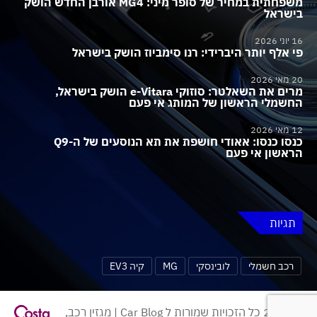
משפחתית במחיר של סופר מיני: MG4 אורבן החדש הושק
בישראל
16 יוני 2026
פי אלף יותר היברידי: רנו סימביוז הושק בישראל
20 מאי 2026
מרים את השאלטר: סוזוקי e-Vitara הושק בישראל,
החשמלי הראשון של המותג אי פעם
12 מאי 2026
כנסו כנסו: אאודי חושפת את תא הנוסעים של ה-Q9
הראשון אי פעם
תגיות
רכב חשמלי
לובינסקי
MG
קיה EV3
© 2026 כל הזכויות שמורות ל Car Blog | מגזין רכב,