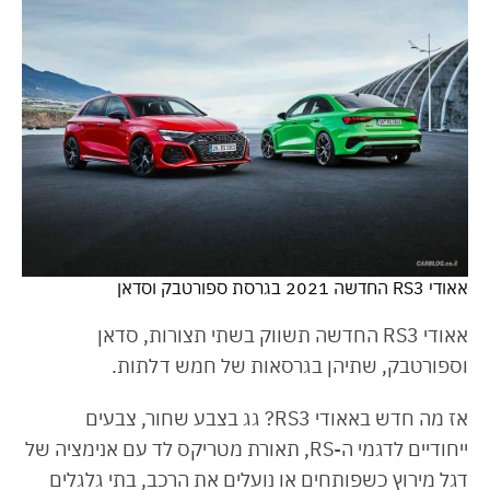
אאודי RS3 החדשה 2021 בגרסת ספורטבק וסדאן
אאודי RS3 החדשה תשווק בשתי תצורות, סדאן
וספורטבק, שתיהן בגרסאות של חמש דלתות.
אז מה חדש באאודי RS3? גג בצבע שחור, צבעים
ייחודיים לדגמי ה-RS, תאורת מטריקס לד עם אנימציה של
דגל מירוץ כשפותחים או נועלים את הרכב, בתי גלגלים