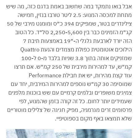
אבל בואו נתמקד במה שחשוב באמת בדגם כזה, מה שיש
מתחת למכסה המנוע: 2.5 ליטר טורבו בנזין, חמישה
צילינדרים בטור, שמפיקים 394 כ״ס ומומנט מירבי של 50
קג״מ הזמינים כבר בין 2,250-5,600 סל״ד. כל הטוב
הזה יורד לארבעת גלגלי ה-״19 באמצעות תיבת 7
הילוכים אוטומטית כפולת מצמדים והנעת Quattro
שמזניקים אותה בתוך 3.8 שניות בלבד מ-0 ל-100
קמ״ש, עד למהירות מירבית של 250 קמ״ש. אם תרצו
עוד קצת מהירות, יש את חבילת Performance
שמוסיפה 30 קמ״ש נוספים למהירות המירבית, יחד עם
צמיגים משופרים ובלמים קרמיים עם שש בוכנות מלפנים
שעמידים יותר לחום. כל זה קורה בזמן שהמנוע, לפי
פרסומים זרים מגרמניה, מפיק חגיגה של צלילים מוטוריים
שלא תמצאו באף מקום בספוטיפיי.