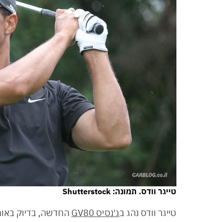
טייגר וודס. תמונה: Shutterstock
טייגר וודס נהג ב
ג'נסיס GV80
החדשה, בדיוק באות