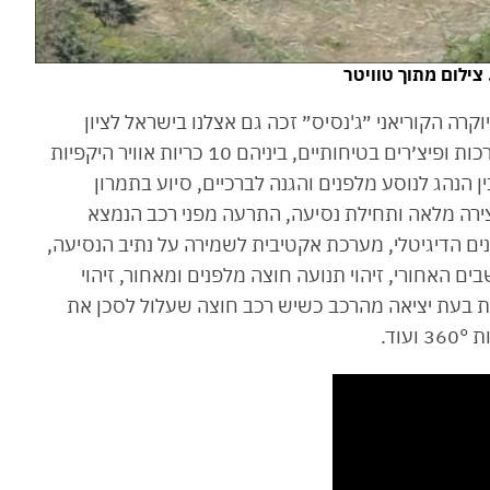
ג היוקרה הקוריאני ״ג'נסיס״ זכה גם אצלנו בישראל לציון
בטיחות מקסימלי של 8 בזכות לא פחות מ-24 מערכות ופיצ׳רים בטיחותיים, ביניהם 10 כריות אוויר היקפיות
ן הנהג לנוסע מלפנים והגנה לברכיים, סיוע בתמרון
רה מלאה ותחילת נסיעה, התרעה מפני רכב הנמצא
נים הדיגיטלי, מערכת אקטיבית לשמירה על נתיב הנסיעה,
ם האחורי, זיהוי תנועה חוצה מלפנים ומאחור, זיהוי
תות בעת יציאה מהרכב כשיש רכב חוצה שעלול לסכן את
וד.