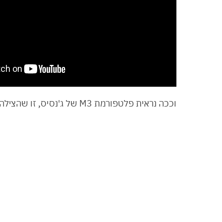
וככה נראית פלטפורמת M3 של ג'נסיס, זו שהצילה את חייו של טייגר וודס: