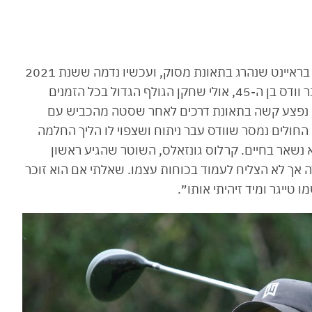
את שנת 2020 התחלנו עם האובדן הכבד של קובי בראיינט שנהרג בתאונת מסוק, ועכשיו נדמה ששנת 2021
ניסתה לגבות גם כן את חייו של ספורטאי בכיר. טייגר וודס בן ה-45, אולי שחקן הגולף הגדול בכל הזמנים
 נפצע קשה בתאונת דרכים לאחר שסטה מהכביש עם
החולים נמסר שוודס עבר ניתוח ושצפוי לו הליך החלמה
 נשאר בחיים. קרלוס גונזאלס, השוטר שהגיע ראשון
כרה אך לא הצליח לעמוד בכוחות עצמו. שאלתי אם הוא זוכר
טייגר ומיד זיהיתי אותו״.