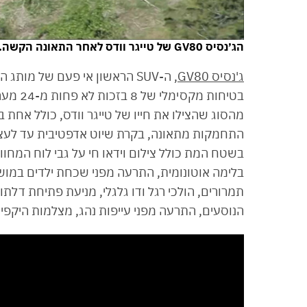
הג׳נסיס GV80 של טייגר וודס לאחר התאונה הקשה. צילום מתוך טוויטר
ג'נסיס GV80
, ה-SUV הראשון אי פעם של מות
מהסוג שהצילו את חייו של טייגר וודס, כולל אחת בי
התחמקות מתאונה, בקרת שיוט אדפטיבית עד לעצי
בשטח המת כולל צילום וידאו חי על גבי לוח המחוו
בלימה אוטונומית, התרעה מפני שכחת ילדים במושבי
תמרורים, הולכי רגל ודו גלגלי, מניעת פתיחת דל
הנוסעים, התרעה מפני עייפות נהג, מצלמות היקפיות 360° וע