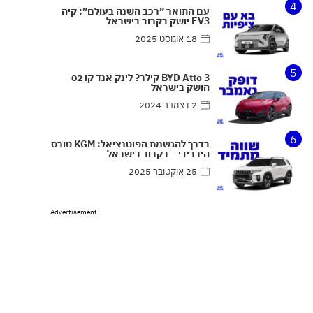
4
עם התואר ״רכב השנה בעולם״: קיה
EV3 יושק בקרוב בישראל
18 אוגוסט 2025
5
BYD Atto 3 קילר? לינק אנד קו 02
הושק בישראל
2 דצמבר 2024
6
בדרך להגשמת הפוטנציאל: KGM טורס
היברידי – בקרוב בישראל
25 אוקטובר 2025
Advertisement