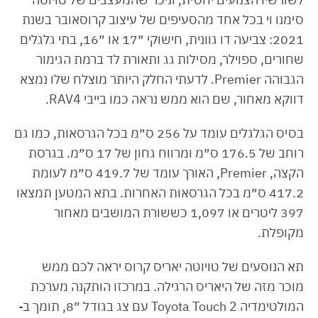
סימנו וי בכל אחד מהסעיפים של עיצוב קרוסאובר בשנת
2021: צביעה דו גוונית, חישוקי ״17 או ״16, בתי גלגלים
שחורים, ספוילר, מסילות גג ותאורת לד ברמת הגימור
הגבוהה Premier. לדעתי החלק היותר מוצלח שלו נמצא
דווקא מאחור, שם הוא ממש נראה כמו בייבי RAV4.
בסיס הגלגלים עומד על 256 ס״מ בכל הגרסאות, כמו גם
רוחב של 176.5 ס״מ ומרווח גחון של 17 ס״מ. בגרסת
הקצה, Premier, האורך עומד של 419.7 ס״מ לעומת
417.2 ס״מ בכל הגרסאות האחרות. בתא המטען תמצאו
397 ליטרים או 1,097 כששורת המושבים מאחור
מקופלת.
תא הנוסעים של טויוטה יאריס קרוס יראה לכם ממש
מוכר מזה של היאריס הרגילה. במרכזו הותקנה מערכת
המולטימדיה Toyota Touch 2 עם צג בגודל ״8, תומך ב-