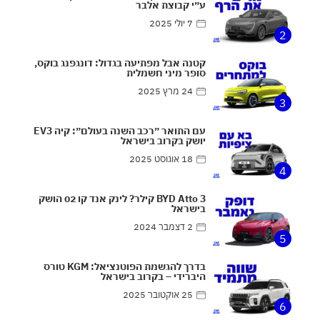
ע״י קבוצת אלבר
7 יולי 2025
2
קטנה אבל מפתיעה בגדול: דונגפנג בוקס,
סופר מיני חשמלית
24 מרץ 2025
3
עם התואר ״רכב השנה בעולם״: קיה EV3
יושק בקרוב בישראל
18 אוגוסט 2025
4
BYD Atto 3 קילר? לינק אנד קו 02 הושק
בישראל
2 דצמבר 2024
5
בדרך להגשמת הפוטנציאל: KGM טורס
היברידי – בקרוב בישראל
25 אוקטובר 2025
6