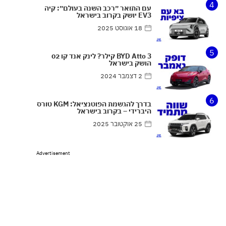
4
עם התואר ״רכב השנה בעולם״: קיה
EV3 יושק בקרוב בישראל
18 אוגוסט 2025
5
BYD Atto 3 קילר? לינק אנד קו 02
הושק בישראל
2 דצמבר 2024
6
בדרך להגשמת הפוטנציאל: KGM טורס
היברידי – בקרוב בישראל
25 אוקטובר 2025
Advertisement