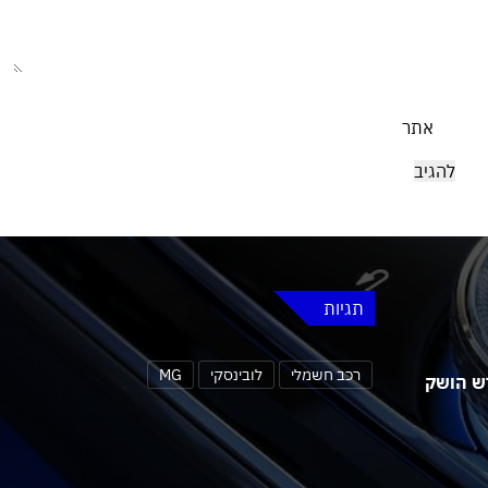
אתר
תגיות
רכב חשמלי
לובינסקי
MG
 MG4 אורבן החדש הושק