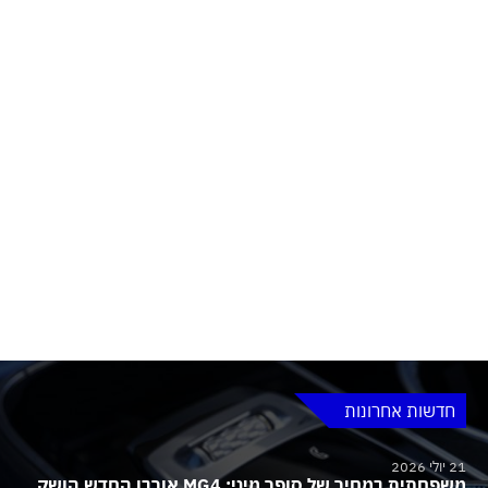
חדשות אחרונות
21 יולי 2026
משפחתית במחיר של סופר מיני: MG4 אורבן החדש הושק