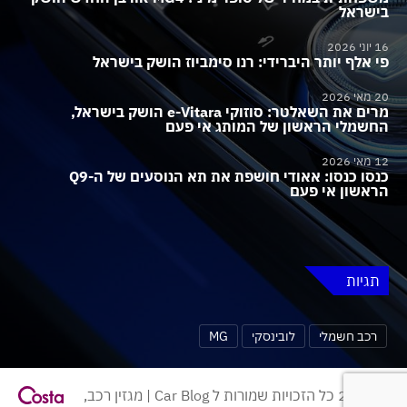
בישראל
16 יוני 2026
פי אלף יותר היברידי: רנו סימביוז הושק בישראל
20 מאי 2026
מרים את השאלטר: סוזוקי e-Vitara הושק בישראל,
החשמלי הראשון של המותג אי פעם
12 מאי 2026
כנסו כנסו: אאודי חושפת את תא הנוסעים של ה-Q9
הראשון אי פעם
תגיות
רכב חשמלי
לובינסקי
MG
© 2026 כל הזכויות שמורות ל Car Blog | מגזין רכב,