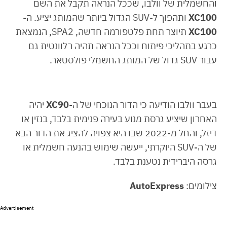
והחשמלית של וולבו, שככל הנראה תקבל את השם
XC100
ותהפוך ל-SUV הגדול ביותר שהמותג יציע. ה-
XC100
תיוצר תחת פלטפורמה חדשה, SPA2, הנמצאת
כרגע בתהליכי פיתוח וככל הנראה תהיה רלוונטית גם
עבור SUV גדול של המותג החשמלי פולסטאר.
בעבר וולבו הודיעה כי הדור הנוכחי של ה-
XC90
יהיה
האחרון שיציע גרסת מנוע בעירה פנימית בלבד, בנזין או
דיזל, והחל מ-2022 שבו היא צפויה להציג את הדור הבא
של ה-SUV היוקרתי, ייעשה שימוש בהנעה חשמלית או
גרסה היברידית נטענת בלבד.
צילומים:
AutoExpress
Advertisement