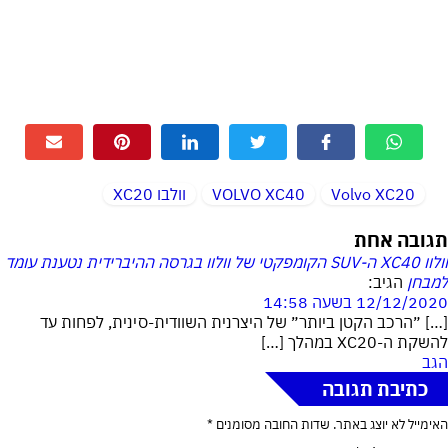
Volvo XC20
VOLVO XC40
וולבו XC20
תגובה אחת
וולוו XC40 ה-SUV הקומפקטי של וולוו בגרסה ההיברידית נטענת עומד
למבחן
הגיב:
12/12/2020 בשעה 14:58
[…] ״הרכב הקטן ביותר״ של היצרנית השוודית-סינית, לפחות עד
להשקת ה-XC20 במהלך […]
הגב
כתיבת תגובה
האימייל לא יוצג באתר.
שדות החובה מסומנים
*