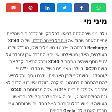
מיני מי
וולבו ממשיכה לתת בראש בכל הקשור לרכבים חשמליים.
יומיים לאחר שהודיעה
שתחל בייצור סדרתי
של ה-
XC40
Recharge
בגרסה ה-100% חשמלית שלו, מנכ״ל וולבו
העולמית, האקן סמואלסון אישר שהחברה אכן עובדת על
SUV נוסף שיהיה מתחת ל-
XC40
וככל הנראה יקבל את
השם
XC20
. בוולבו מאמינים בשילוש הקדוש ״SUV,
קומפקטי, חשמלי״ ולכן מאמינים שדגם נוסף יוכל לסייע
להם להתחרות בסגמנט היוקרה. בוולבו אישרו שהדגם לא
יתבסס על פלטפורמת CMA שעליה מבוססת ה-
XC40
וגם הפולסטאר 2, שכן הוא צפוי להפוך לוולבו הראשון
העושה שימוש בפלטפורמת SEA החדשה שפותחה ע״י
חברת האם שלה,
Geely
הסינית.