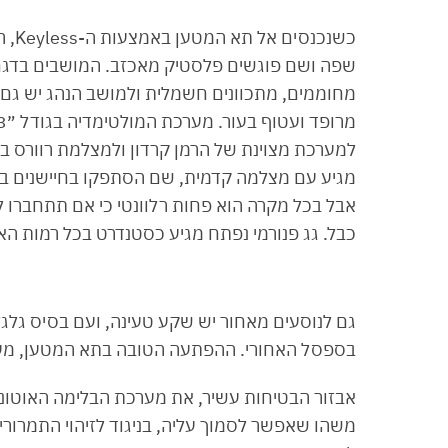
כשנכ
שפה ושם פוגשים פלסטיק מאכזב. המושבים בדגם 
מחוממים, מתכוונים חשמלית ולמושב הנהג יש גם ז
למערכת מצוינת של הרמן קרדון ולמצלמת רוורס 
מגיע עם מצלמה קדמית, שם הסתפקו בחיישנים בל
כבל. גג פנורמי נפתח מגיע כסטנדרט בכל רמות האב
בספסל האחורי. ההפתעה הטובה בתא המטען, מעבר ל-460 הליטרים, הוא גלגל רזרבי במקום ע
אבזור הבטיחות עשיר, את מערכת הבלימה האוטונו
משהו שאפשר לסמוך עליה, בניגוד לזיהוי התמרורי