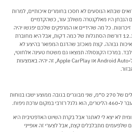
נסים אל תא המטען באמצעות ה-Keyless, רואים שבתא הנוסעים לא חסכו בחומרים איכותיים, למרות
הנבחן היו מאלקנטרה משולב עור, כשהקדמיים
יכרונות. כל מה שהידיים או המרפקים שלכם יפגשו יהיה
מרופד ועטוף בעור. מערכת המולטימדיה בגודל ״12.3 דורשת הסתגלות של כמה דקות, אבל היא מחוברת
באיכות גבוהה. קצת מאכזב שהדגם המפואר בהיצע לא
בד. במרכז הקונסולה תמצאו גם משטח טעינה אלחוטי,
אבל בכל מקרה הוא פחות רלוונטי כי אם תתחברו ל-Android Auto או Apple CarPlay, זה יהיה באמצעות
זור.
גם לנוסעים מאחור יש שקע טעינה, ועם בסיס גלגלים של 270 ס״מ, שני מבוגרים בגובה ממוצע ישבו בנוחות
רכת ניפוח.
מית לא יצא לי לאתגר אבל בקרת השיוט האדפטיבית היא
ם שלפעמים מתבלבלים קצת, אבל לצערי זה אופייני