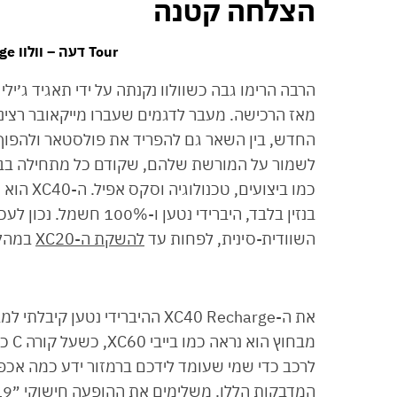
הצלחה קטנה
Tour דעה – וולוו XC40 Recharge היברידי נט
הרבה הרימו גבה כשוולוו נקנתה על ידי תאגיד ג׳יל
מאז הרכישה. מעבר לדגמים שעברו מייקאובר רציני
החדש, בין השאר גם להפריד את פולסטאר ולהפוך א
לשמור על המורשת שלהם, שקודם כל מתחילה בבטי
כמו ביצו
בנזין בלבד, היברידי נט
השוודית-סינית, לפחות עד
להשקת ה-XC20
במהלך 21
לרכב כדי שמי שעומד לידכם ברמזור ידע כמה אכפת
המדבקות הללו. משלימים את ההופעה חישוקי ״19, תאורת יום LED ותאורת דרך LED עם פנסים עוקבי פניה.