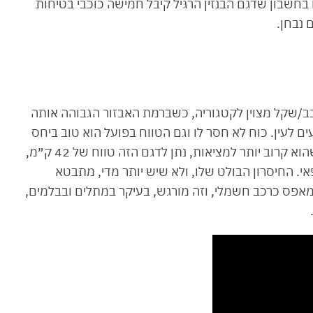
שבון שדגם הבנזין הרגיל קיבל חמישה כוכבי בטיחות
נטען נותן יחס רכב/שקל מצוין לקטגוריה, כשברמת האבזור הגבוהה אותה
יק ועיצוב נעים לעין. כוח לא חסר לו וגם הטווח בפועל הוא טוב ביחס
לתקן ה-WLTP שלו. אגב, תקן ה-EPA האמריקאי שהוא קרוב יותר למציאות, נתן לדגם הזה טווח של 42 ק״מ,
אי. החיסרון הבולט שלו, ולא שיש יותר מדי, מתבטא
מאפס כרכב חשמלי, וזה מורגש, בעיקר במתלים ובבלמים,