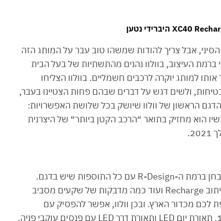
ען
י הסיני, אבל צריך להודות שמשהו טוב עבר על המותג הזה
 ברמת העיצוב, בוולוו נהנים מהתשתיות של בעל הבית
ותו למותג יוקרה לרכבים חשמליים. בוולוו הצליחו
חות, ולשים דגש על דברים שבהם פחות הצטיינו בעבר,
עים, טכנולוגיה וסקס אפיל. ה-XC40 הוא הדגם הראשון של וולוו שיושק בכל שלושת האפשרויות:
ען ו-100% חשמל. נכון לעכשיו הוא מחזיק בתואר ״הרכב הקטן ביותר״ של היצרנית
20.
את ה-XC40 Recharge ההיברידי נטען קיבלתי למבחן ברמת ה-R-Design עם כל התוספות שיש בדגם.
מבחוץ הוא נראה כמו בייבי XC60, כשעל קורה C כיתוב Recharge ועוד כמה מדבקות של שקעים מסביב
 לכם מכדור הארץ. ובכן וולוו, אפשר להפסיק עם