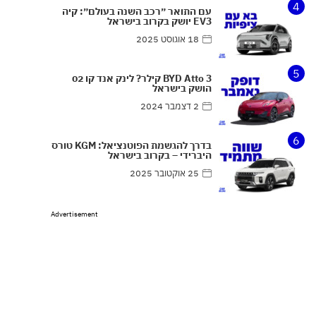
4
עם התואר ״רכב השנה בעולם״: קיה
EV3 יושק בקרוב בישראל
18 אוגוסט 2025
5
BYD Atto 3 קילר? לינק אנד קו 02
הושק בישראל
2 דצמבר 2024
6
בדרך להגשמת הפוטנציאל: KGM טורס
היברידי – בקרוב בישראל
25 אוקטובר 2025
Advertisement