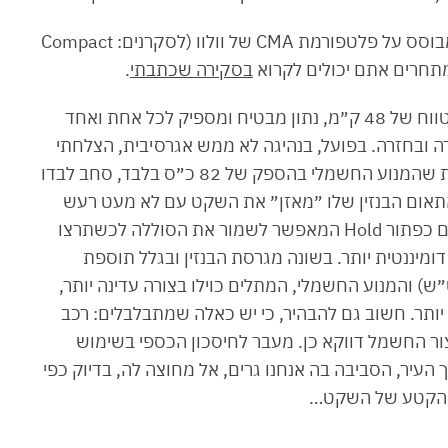
וולוו XC40 Recharge ההיברידי נטען (פלאג אין) מבוסס על פלטפורמת CMA של וולוו (לסקרנים: Compact
בסקירה שכתבתי
.
לאחר ששחררתי אותו משקע הטעינה, הצג הראה טווח של 48 ק״מ, נתון מבטיח ומספיק לכל אחת ואחד
 ובחזרה. בפועל, בנהיגה לא ממש אגרסיבית, הצלחתי
לקבל 40 ק״מ, וגם לא הרגיש שחסר לו כוח, למרות שהמנוע החשמלי בהספק של 82 כ״ס בלבד, סחב לבדו
 השקט, התאום הבנזין שלו ״מאזן״ את השקט עם לא מעט רעש
כשתרצו כוח, בעיקר במצב ספורט ובעקיפות. יש גם כפתור Hold המאפשר לשמור את הסוללה לכשתרצו
 בלימת טעינה דומיננטית יותר. בשונה מגרסת הבנזין ובגלל תוספת
ל הסוללה (ליתיום יון בקיבולת 10.7 קוט״ש) והמנוע החשמלי, המתלים כוילו בצורה עדינה יותר,
יותר. חשוב גם להבהיר, כי יש כאלה שמתבלבלים: רכב
ר החשמל דווקא כן. מעבר לחיסכון הכספי בשימוש
 העיר, הסביבה בה אנחנו גרים, אל מחוצה לה, בדיוק כפי
ת הקטע של השקט…