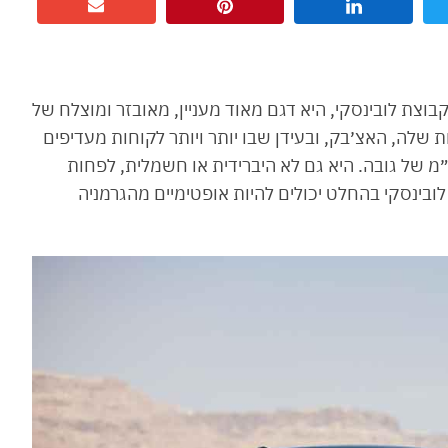
צת לובינסקי, היא דגם מאוד מעניין, מאובזר ומוצלח של
לה, האצ׳בק, ובעידן שבו יותר ויותר לקוחות מעדיפים
ת רכבי SUV וקרוסאוברים שנותנים עוד 2-3 ס״מ של גובה. היא גם לא היברידית או חשמלית, לפחות
ובינסקי בהחלט יכולים להיות אופטימיים מהגרמניה