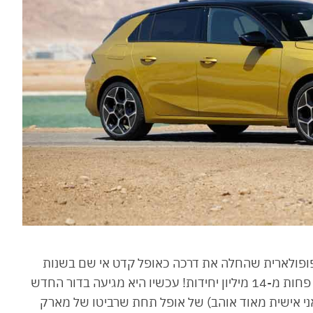
ופולארית שהחלה את דרכה כאופל קדט אי שם בשנות
ה-80 (זוכרים…?) מכרה מאז השקתה ב-1982 לא פחות מ-14 מיליון יחידות! עכשיו היא מגיעה בדור החדש
אני אישית מאוד אוהב) של אופל תחת שרביטו של מארק