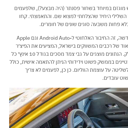
 מוגזם במיוחד בשחור פסנתר (היה מבצע?), שלפעמים
השלילי היחיד שהצלחתי למצוא שם. והתאמצתי. קחו
לא פחות משבעה סוגים שונים של חומרים.
אחד הדברים שיותר ריגשו אותי באופל אסטרה החדשה, זה החיבור האלחוטי ל-Android Auto וגם Apple
 מאוד של רכבים המשווקים בישראל, המציעים את הפיצ׳ר
המתבקש והכ״כ נוח הזה. וזה גם אשכרה עובד חלק. הנתונים מוצגים על גבי צמד מסכים בגודל 10 אינץ׳ כל
טיינים בממשק פשוט וידידותי הניתן להתאמה אישית, כולל
שליטה על עוצמת הווליום. כן כן, לפעמים לא צריך
וט עובדים.