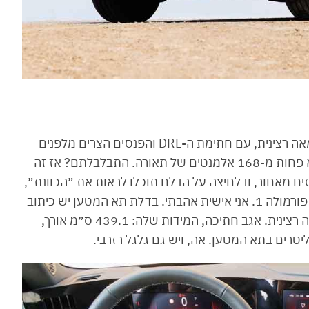
העיצוב החיצוני מאוד מזכיר את המוקה, וזאת מחמאה רצינית, עם חתימת ה-DRL והפנסים הצרים מלפנים
בטכנולוגיית Intelli-Lux LED Pixel Lights עם לא פחות מ-168 אלמנטים של תאורה. התבלבלתם? אז זה
חוזר גם בפנסים מאחור, ובלחיצה על הבלם תוכלו לראות את ״הכוונת״,
סוג של שלושה מוטיבים שקיבלו השראה ממכונית פורמולה 1. אני אישית אהבתי. בדלת תא המטען יש כיתוב
אותיות כמיטב מסורת הטרנד כיום. בקיצור – חתיכה רצינית. אגב חתיכה, המידות שלה: 439.1 ס״מ אורך,