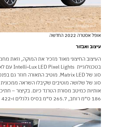
אופל אסטרה 2022 החדשה
עיצוב ואבזור
סוג של Matrix LED. מוטיב התאורה 
186 ס״מ רוחב, 265.7 ס״מ בסיס גלגלים ו-422 ליטרים בתא המטען. אה, ויש גם גלגל רזרבי.