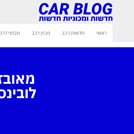
ראשי
חדשות רכב
מגזין רכב
מבחני דרכ
מאובז
לובינ