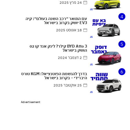
24 מרץ 2025
4
עם התואר ״רכב השנה בעולם״: קיה
EV3 יושק בקרוב בישראל
18 אוגוסט 2025
5
BYD Atto 3 קילר? לינק אנד קו 02
הושק בישראל
2 דצמבר 2024
6
בדרך להגשמת הפוטנציאל: KGM טורס
היברידי – בקרוב בישראל
25 אוקטובר 2025
Advertisement