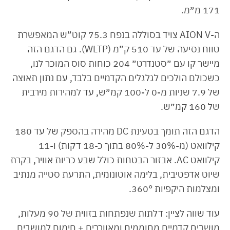
171 מ״מ.
ה-AION V צויד בסוללה בנפח 75.3 קוט”ש המאפשרת
טווח נסיעה של עד 510 ק”מ (WLTP). גם הדגם הזה
מיישר קו עם ״סטנדרט״ 204 כוחות סוס המוכר לנו,
כשכולם הולכים לגלגלים הקדמיים בלבד, עם נתון תאוצה
של 7.9 שניות מ-0 ל-100 קמ״ש, עד למהירות מירבית
של 160 קמ״ש.
הדגם הזה תומך בטעינת DC מהירה בהספק של עד 180
קילוואט (מ-30% ל-80% בתוך כ-18 דקות) ו-11
קילוואט AC. אבזור הבטחות כולל שבע כריות אוויר, בקרת
שיוט אדפטיבית, בלימה אוטונומית, התרעת סטייה מנתיב
ומצלמות היקפיות 360°.
עוד שווה לציין: דלתות שנפתחות בזווית של 90 מעלות,
מושבים קדמיים מחוממים ומאווררים + חימום למושבים