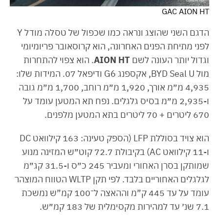
GAC AION HT
הדגם השני שהוצג ונראה כמו שכפול של טסלה מודל Y
לפני מתיחת הפנים האחרונה, הוא קרוסאובר פריומיומי
וגדול יותר העונה לשם
AION HT
. הוא צפוי להתחרות
מול BYD Seal U, אקספנג G6 ודיפאל 07. המידות שלו:
4,935 מ״מ אורך, 1,920 מ״מ רוחב, 1,700 מ״מ גובה
ו-2,935 מ״מ בסיס גלגלים. נפח תא המטען עומד על
670 ליטרים + 70 ליטרים בתא המטען מלפנים.
הוא צויד בסוללת LFP (הספק טעינה: 163 קילוואט DC
ו-11 קילוואט AC) בקיבולת 72.7 קוט״ש המזינה מנוע
שמותקן בסרן האחורי ומעביר 245 כ״ס ו-31.5 קג״מ
לגלגלים האחוריים בלבד. לפי תקן WLTP הטווח המוצהר
עומד על עד 445 ק”מ וההאצה ל־100 קמ”ש נמשכת
7.1 שנ׳ עד למהירות מקסימלית של 183 קמ״ש.