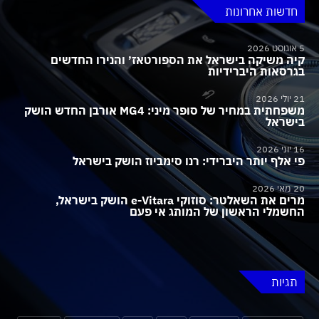
חדשות אחרונות
5 אוגוסט 2026
קיה משיקה בישראל את הספורטאז׳ והנירו החדשים
בגרסאות היברידיות
21 יולי 2026
משפחתית במחיר של סופר מיני: MG4 אורבן החדש הושק
בישראל
16 יוני 2026
פי אלף יותר היברידי: רנו סימביוז הושק בישראל
20 מאי 2026
מרים את השאלטר: סוזוקי e-Vitara הושק בישראל,
החשמלי הראשון של המותג אי פעם
תגיות