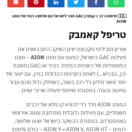
🇮🇱 חדשות רכב > קונצרן GAC חוזר לישראל עם שלושה דגמי של מותג
AION
טריפל קאמבק
אוריון מוביליטי מקבוצת יוניון השיקה היום בשנית את
פעילות GAC בישראל, הפעם עם מותג
AION
– מותג
החשמליות של היצרנית הסינית. נזכיר ש-GAC נחשבת
(כן, גם היא…) לאחת היצרניות הגדולות בסין, עם ייצור של
יותר משני מיליון כלי רכב בשנה, כשחלק גדול מהם עבור
טויוטה והונדה במסגרת שיתופי פעולה ארוכי שנים.
המותג AION נולד כדי להציע קו מלא של רכבים
חשמליים, עם פעילות גלובלית מתרחבת ומטה אירופאי
באמסטרדם. במסגרת ההשקה בישראל יוצעו שלושה
דגמים – AION V, AION HT ו-AION Y – כולם 100%