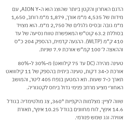
הדגם האחרון והקטן ביותר שהוצג הוא ה-AION Y, עם
מידות של 4,535 מ״מ אורך, 1,879 מ״מ רוחב, 1,650
מ״מ גובה ובסיס גלגלים של 2,750 מ״מ. הוא מצויד
בסוללת 63.2 קוט”ש המאפשרת טווח נסיעה של עד
410 ק”מ (WLTP). ההנעה קדמית, ההספק 204 כ”ס
וההאצה ל־100 קמ”ש אורכת 7.9 שניות.
טעינה מהירה (DC עד 75 קילוואט) מ-30% ל-80%
אורכת כ-34 דקות, טעינה ביתית בהספק של 11 קילווואט
תארך כ-7 שעות. תא המטען בנפח 405 ליטר, והמושב
האחורי מציע מרחב פנימי גדול ביחס לקטגוריה.
שווה לציין: מצלמות היקפיות 360°, צג מולטימדיה בגודל
14.6 אינץ׳, לוח מחוונים בגודל 10.25 אינץ׳, תאורת
אווירה וגג שמש פנורמי.