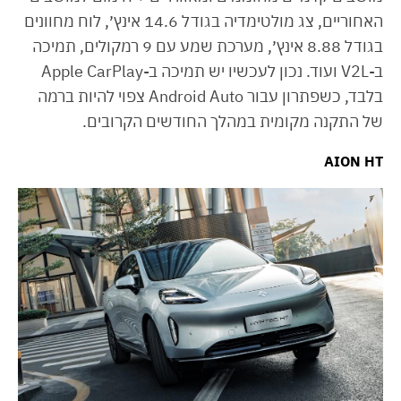
האחוריים, צג מולטימדיה בגודל 14.6 אינץ׳, לוח מחוונים
בגודל 8.88 אינץ׳, מערכת שמע עם 9 רמקולים, תמיכה
ב-V2L ועוד. נכון לעכשיו יש תמיכה ב-Apple CarPlay
בלבד, כשפתרון עבור Android Auto צפוי להיות ברמה
של התקנה מקומית במהלך החודשים הקרובים.
AION HT