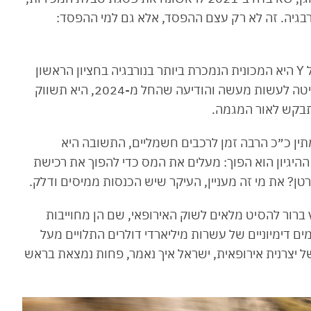
 בנורבגיה. זה לא רק עצם ההפסד, אלא גם למי ההפסד:
והמגמה נמשכת גם אל תוך 2022, כשטסלה מודל Y היא המכונית הנמכרת ביותר בנורבגיה בחציון הראשון
של השנה. לכן, הענקית הגרמנית מוולפסבורג החליטה לעשות מעשה והודיעה שהחל מ-2024, היא תשווק
ין כ״כ הרבה זמן לרכבים חשמליים, התשובה היא
היגיון הוא הפוך: מעלים את המס כדי להפוך את רכישת
ן? את מי זה מעניין, העיקר שיש הכנסות ממיסים ודלק.
ץ ברור להסיט מלאים לשוק האירופאי, שם הן מחוייבות
ים דימיוניים של עשרות מיליארדי דולרים התלויים מעל
 יצרנית אירופאית, ישראל איך נאמר, פחות נמצאת בראש