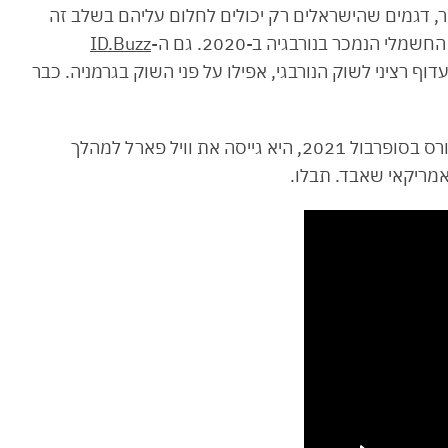
ר, דגמים שהישראלים רק יכולים לחלום עליהם בשלב זה
ID.Buzz
לאי שלו מכור עד 2024, יקבל תיעדוף רציני לשוק הנורבגי, אפילו על פני השוק בגרמניה. כבר
ולסיום, רגע של נחת: בקמפיין שהשיקה ג׳נרל מוטורס בסופרבול 2021, היא גייסה את וויל פארל למהלך
אמריקאי שאבד. תבלו.