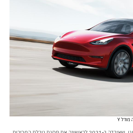
מי שעוקבת אחר הנתונים הללו מקרוב היא פולקסווגן, שאיבדה ב-2021 לראשונה את פסגת טבלת המכירות,