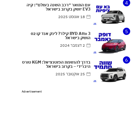
4
עם התואר ״רכב השנה בעולם״: קיה
EV3 יושק בקרוב בישראל
18 אוגוסט 2025
5
BYD Atto 3 קילר? לינק אנד קו 02
הושק בישראל
2 דצמבר 2024
6
בדרך להגשמת הפוטנציאל: KGM טורס
היברידי – בקרוב בישראל
25 אוקטובר 2025
Advertisement