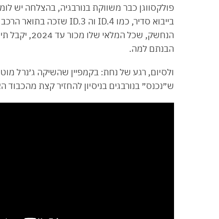
פולקסווגן כבר משווקת בנורבגיה, בהצלחה יש לומ
בייבוא סדיר, כמו ID.4 וה ID.3 שזכה בתואר הרכב החשמלי הנמכר בנורבגיה ב-2020. גם ה-
הנחשק, שכל המ
הבנתם למה.
ש״נכנס״ בנורבגים בניסיון להחזיר קצת מהכבוד ה