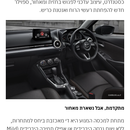
כסטנדרט, עיצוב עדכני לפגוש בחזית ומאחור, ספוילר
חדש להפחתת רעשי הרוח ואנטנת כריש.
מתקדמת, אבל נשארת מאחור
מתחת למכסה המנוע היא די מאכזבת ביחס למתחרות,
ללא שום גרסה היברידית או אפילו תמיכה היברידית (Mild