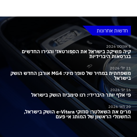
חדשות אחרונות
5 אוגוסט 2026
קיה משיקה בישראל את הספורטאז׳ והנירו החדשים
בגרסאות היברידיות
21 יולי 2026
משפחתית במחיר של סופר מיני: MG4 אורבן החדש הושק
בישראל
16 יוני 2026
פי אלף יותר היברידי: רנו סימביוז הושק בישראל
20 מאי 2026
מרים את השאלטר: סוזוקי e-Vitara הושק בישראל,
החשמלי הראשון של המותג אי פעם