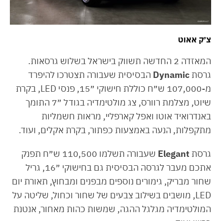
צ׳ק אאוט
המאזדה 2 החדשה תשווק בישראל בשלוש גרסאות.
גרסת
Dynamic
הבסיסית שעבורה תצטרכו להיפרד
מ-107,000 ש״ח כוללת חישוקי ״15, פנסי LED, בקרת
שיוט, מצלמת רוורס, צג מולטימדיה בגודל ״7 התומך
באנדרואיד אוטו ואפל קארפליי, מראות חשמליות
מתקפלות, הנעה באמצעות כפתור, בקרת אקלים, ועוד.
גרסת
Elegant
שעבורה תשלמו 110,500 ש״ח תפנק
אתכם מעבר לגרסה הבסיסית גם בחישוקי ״16, גריל
שחור מבריק, גימורים נוספים מבפנים ומבחוץ, תאורת יום
LED, מושבים בשילוב צבעים של שחור וכחול, שליטה על
המולטימדיה מגלגל ההגה, שמשות כהות מאחור, אנטנת