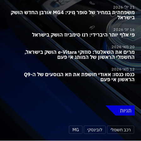
21 יולי 2026
משפחתית במחיר של סופר מיני: MG4 אורבן החדש הושק
בישראל
16 יוני 2026
פי אלף יותר היברידי: רנו סימביוז הושק בישראל
20 מאי 2026
מרים את השאלטר: סוזוקי e-Vitara הושק בישראל,
החשמלי הראשון של המותג אי פעם
12 מאי 2026
כנסו כנסו: אאודי חושפת את תא הנוסעים של ה-Q9
הראשון אי פעם
תגיות
רכב חשמלי
לובינסקי
MG