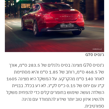
ג׳נסיס G70
ג'נסיס G70 מציגה בסיס גלגלים של 283.5 ס״מ, אורך
של 468.5 ס״מ, רוחב של 1.85 ס״מ והיא מסתיימת
לאחר 140 ס״מ מהקרקע. על המשקל היא מציגה 1605
ק״ג עם יחס של 0.15 כ״ס לק״ג. לא רע בכלל. בבניית
השלדה נעשה שימוש בחומרים קלים כדי להפחית משקל
ולהשיג איזון טוב יותר שידע להתמודד עם נהיגה
ספורטיבית.