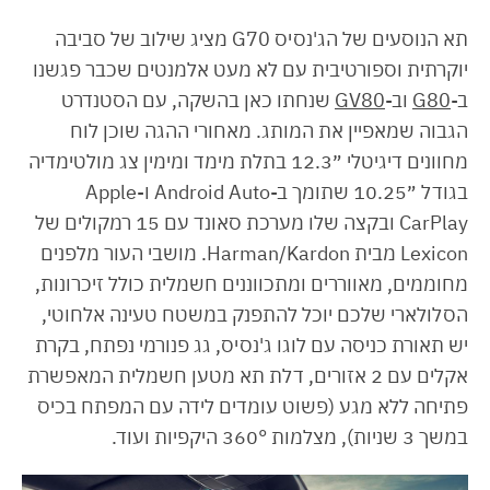
תא הנוסעים של הג'נסיס G70 מציג שילוב של סביבה
יוקרתית וספורטיבית עם לא מעט אלמנטים שכבר פגשנו
ב-
G80
וב-
GV80
שנחתו כאן בהשקה, עם הסטנדרט
הגבוה שמאפיין את המותג. מאחורי ההגה שוכן לוח
מחוונים דיגיטלי ״12.3 בתלת מימד ומימין צג מולטימדיה
בגודל ״10.25 שתומך ב-Android Auto ו-Apple
CarPlay ובקצה שלו מערכת סאונד עם 15 רמקולים של
Lexicon מבית Harman/Kardon. מושבי העור מלפנים
מחוממים, מאווררים ומתכווננים חשמלית כולל זיכרונות,
הסלולארי שלכם יוכל להתפנק במשטח טעינה אלחוטי,
יש תאורת כניסה עם לוגו ג'נסיס, גג פנורמי נפתח, בקרת
אקלים עם 2 אזורים, דלת תא מטען חשמלית המאפשרת
פתיחה ללא מגע (פשוט עומדים לידה עם המפתח בכיס
במשך 3 שניות), מצלמות 360° היקפיות ועוד.