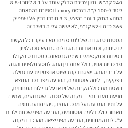
240 קמ״ש. נתון צריכת הדלק עומד על 8.1 ליטר ו-8.8
ליטר ל-100 ק״מ בגרסת Luxury וספורט בהתאמה.
המנוע החזק ביותר בהיצע, 3.3 טורבו בנזין V6 שמפיק
365 כ״ס ו-52 קג״מ, לא יעשה עלייה בשלב זה.
הסטנדרט הגבוה של ג'נסיס מתבטא בעיקר בכל הקשור
לבטיחות, וכמו אחיותיה הגדולות גם היא זוכה לציון
בטיחות 8 מקסימלי בשתי הגרסאות. כסטנדרט תקבלו
10 כריות אוויר, כולל אחת בין הנהג לנוסע מלפנים והגנה
על ברכי הנהג. יש גם בקרת שיוט אדפטיבית עם זחילה
בפקקים, בלימה אוטונומית, התרעה מפני רכב הנמצא
בשטח מת כולל הקרנה של וידאו על גבי לוח המחוונים,
מניעת מעבר נתיב במקרה של סכנה בשטח המת, שמירה
על נתיב הנסיעה ועל מרכז הנתיב, זיהוי תנועה חוצה
מאחור כולל בלימה אוטונומית, התרעה מפני שכחת ילדים
ע״ג לוח המחוונים, התרעה מפני יציאה מהרכב במקרה