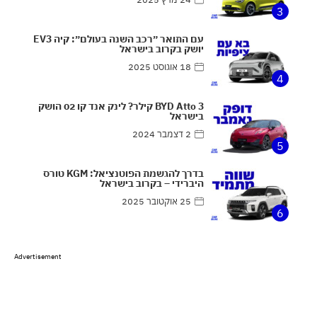
3
עם התואר ״רכב השנה בעולם״: קיה EV3
יושק בקרוב בישראל
18 אוגוסט 2025
4
BYD Atto 3 קילר? לינק אנד קו 02 הושק
בישראל
2 דצמבר 2024
5
בדרך להגשמת הפוטנציאל: KGM טורס
היברידי – בקרוב בישראל
25 אוקטובר 2025
6
Advertisement