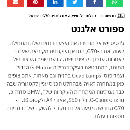
🇮🇱 חדשות רכב > כלמוביל משיקה את ג'נסיס G70 בישראל
ספורט אלגנט
ג'נסיס ישראל מרחיבה את היצע הדגמים שלה ומתחילה
לשווק את ה-G70, הסדאן היוקרתית מקוריאה שעברה
לאחרונה עדכון די רציני ויישרה קו עם שפת העיצוב של
המותג, המתבטאת בעיקר בגריל ה-G-Matrix הגדול
וצמד פנסי Quad Lamps בחזית וגם מאחור. אתם צופים
כאן במתחרה ראויה שבהחלט תכניס עניין לקטגוריה שבה
כבר ממתינות המתחרות העיקריות שלה, BMW סדרה 3,
מרצדס C-Class, וולוו S60, אאודי A4 ולקסוס IS. ה-
G70 החדשה מגיעה אלינו במקביל להשקה שלה במדינות
נוספות בעולם.