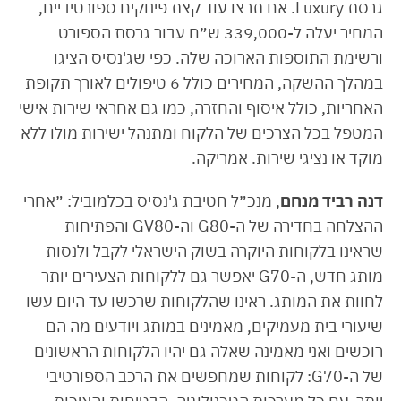
גרסת Luxury. אם תרצו עוד קצת פינוקים ספורטיביים,
המחיר יעלה ל-339,000 ש״ח עבור גרסת הספורט
ורשימת התוספות הארוכה שלה. כפי שג'נסיס הציגו
במהלך ההשקה, המחירים כולל 6 טיפולים לאורך תקופת
האחריות, כולל איסוף והחזרה, כמו גם אחראי שירות אישי
המטפל בכל הצרכים של הלקוח ומתנהל ישירות מולו ללא
מוקד או נציגי שירות. אמריקה.
דנה רביד מנחם
, מנכ״ל חטיבת ג'נסיס בכלמוביל: ״אחרי
ההצלחה בחדירה של ה-G80 וה-GV80 והפתיחות
שראינו בלקוחות היוקרה בשוק הישראלי לקבל ולנסות
מותג חדש, ה-G70 יאפשר גם ללקוחות הצעירים יותר
לחוות את המותג. ראינו שהלקוחות שרכשו עד היום עשו
שיעורי בית מעמיקים, מאמינים במותג ויודעים מה הם
רוכשים ואני מאמינה שאלה גם יהיו הלקוחות הראשונים
של ה-G70: לקוחות שמחפשים את הרכב הספורטיבי