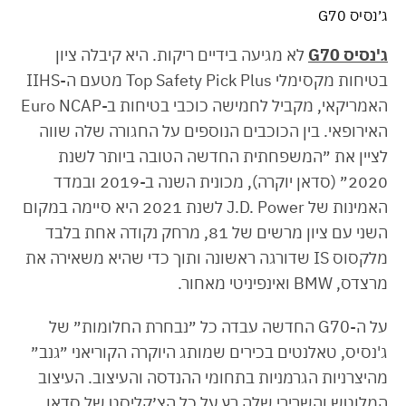
ג׳נסיס G70
ג'נסיס G70
לא מגיעה בידיים ריקות. היא קיבלה ציון
בטיחות מקסימלי Top Safety Pick Plus מטעם ה-IIHS
האמריקאי, מקביל לחמישה כוכבי בטיחות ב-Euro NCAP
האירופאי. בין הכוכבים הנוספים על החגורה שלה שווה
לציין את ״המשפחתית החדשה הטובה ביותר לשנת
2020״ (סדאן יוקרה), מכונית השנה ב-2019 ובמדד
האמינות של J.D. Power לשנת 2021 היא סיימה במקום
השני עם ציון מרשים של 81, מרחק נקודה אחת בלבד
מלקסוס IS שדורגה ראשונה ותוך כדי שהיא משאירה את
מרצדס, BMW ואינפיניטי מאחור.
על ה-G70 החדשה עבדה כל ״נבחרת החלומות״ של
ג'נסיס, טאלנטים בכירים שמותג היוקרה הקוריאני ״גנב״
מהיצרניות הגרמניות בתחומי ההנדסה והעיצוב. העיצוב
המלוטש והשרירי שלה רץ על כל הצ׳קליסט של סדאן