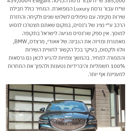
385,000 ש״ח עבור גרסת הכניסה Elegant ו-439,000
ש״ח עבור גרסת Luxury המפוארת. המחיר כולל חבילת
שירות מקיפה עם טיפולים לשלוש שנים ולקיחה והחזרת
הרכב ע״י נציג של ג'נסיס, במקום שאתם תצטרכו לנסוע
למוסך. אין ספק שג'נסיס מגיעה לישראל בתקופה
מאתגרת ומזיזה את הגבינה של אאודי, מרצדס, BMW,
וולוו ולקסוס, בעיקר בכל הקשור לחוויית השירות
והתמורה למחיר. בהמשך צפויות להגיע לכאן גם גרסאות
100% חשמליות והיברידיות נטענות ולהפוך את התחרות
למעניינת אף יותר.