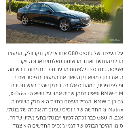
על העיצוב של ג'נסיס G80 אחראי לוק דנקרוולק, המעצב
הבלגי הנחשב ואחד מרשימת טאלנטים ארוכה ויקרה
שגייסה ג׳נסיס כדי לפתוח מבער מול הגרמניות. ברשימה
הזאת ניתן למצוא בין השאר את המעצבים פיטר שרייר
ופיליפו פריני, המהנדס אלברט בירמן שהיה ראש חטיבת
M ב-BMW ופאייז רחמן שהיה אמון על נושא ה-X-Drive,
גם כן ב-BMW. הגריל העצום בחזית הוא חלק משפת ה-
G-Matrix החדשה של ג'נסיס שמזכירה את זה של בנטלי.
אגב, ה-G80 כבר זכתה לכינוי ״בנטלי בחצי מיליון ש״ח״.
סימן ההיכר הבולט של דגמי ג'נסיס החדשים הוא צמד