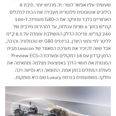
שעשיתי עליו אפשר לומר: זה מרגיש יותר. תיבת 8
הילוכים אוטומטית פלנטרית מעבירה את הכוח לגלגלים
האחוריים בלבד ומזניקה את ה-G80 מעמידה ל-100
קמ״ש בתוך 6 שניות עגולות, עד למהירות מירבית של
240 קמ״ש. צריכת הדלק המשולבת עומדת על 8.5 ק״מ
לליטר לפי נתוני היצרן. בג׳נסיס G80 יש טכנולוגיה והרבה,
אבל שווה להזכיר את מערכת הסאונד של Lexicon מבית
הרמן קרדון עם 18 רמקולים ומערכת ה-Preview ECS
המנטרת את תוואי הדרך באמצעות מצלמה ומתאימה את
פעולת המתלים בזמן אמת. התוצאה היא נסיעה רכה
וחלקה משמעותית בגרסת Luxury שם היא מותקנת.