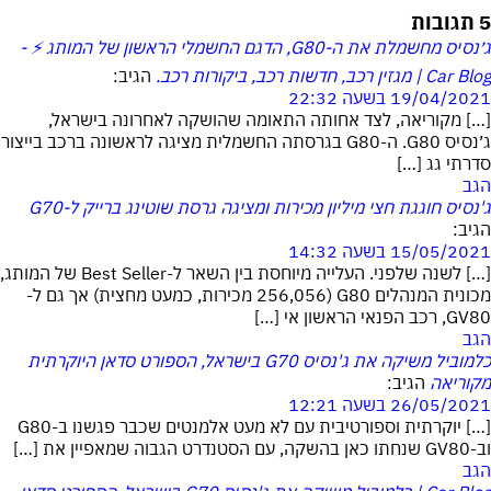
5 תגובות
ג׳נסיס מחשמלת את ה-G80, הדגם החשמלי הראשון של המותג ⚡ -
Car Blog | מגזין רכב, חדשות רכב, ביקורות רכב.
הגיב:
19/04/2021 בשעה 22:32
[…] מקוריאה, לצד אחותה התאומה שהושקה לאחרונה בישראל,
ג׳נסיס G80. ה-G80 בגרסתה החשמלית מציגה לראשונה ברכב בייצור
סדרתי גג […]
הגב
ג'נסיס חוגגת חצי מיליון מכירות ומציגה גרסת שוטינג ברייק ל-G70
הגיב:
15/05/2021 בשעה 14:32
[…] לשנה שלפני. העלייה מיוחסת בין השאר ל-Best Seller של המותג,
מכונית המנהלים G80 (256,056 מכירות, כמעט מחצית) אך גם ל-
GV80, רכב הפנאי הראשון אי […]
הגב
כלמוביל משיקה את ג'נסיס G70 בישראל, הספורט סדאן היוקרתית
מקוריאה
הגיב:
26/05/2021 בשעה 12:21
[…] יוקרתית וספורטיבית עם לא מעט אלמנטים שכבר פגשנו ב-G80
וב-GV80 שנחתו כאן בהשקה, עם הסטנדרט הגבוה שמאפיין את […]
הגב