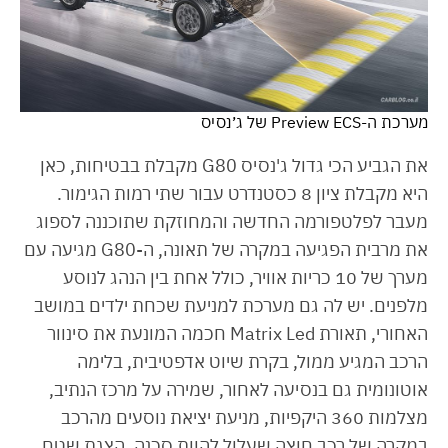
מערכת ה-Preview ECS של ג׳נסיס
את הגביע הכי גדול ג'נסיס G80 מקבלת בבטיחות, כאן
היא מקבלת ציון 8 כסטנדרט עבור שתי רמות הגימור.
מעבר לפלטפורמה החדשה והמחוזקת שתוכננה לספוג
את מרבית הפגיעה במקרה של תאונה, ה-G80 מגיעה עם
מערך של 10 כריות אוויר, כולל אחת בין הנהג לנוסע
מלפנים. יש לה גם מערכת למניעת שכחת ילדים במושב
האחורי, תאורת Matrix Led חכמה המונעת את סינוור
הרכב המגיע ממול, בקרת שיוט אדפטיבית, בלימה
אוטונומית גם בנסיעה לאחור, שמירה על מרכז הנתיב,
מצלמות 360 היקפיות, מניעת יציאת נוסעים מהרכב
במקרה של רכב חוצה שעלול להוות סכנה, הצגת שטח