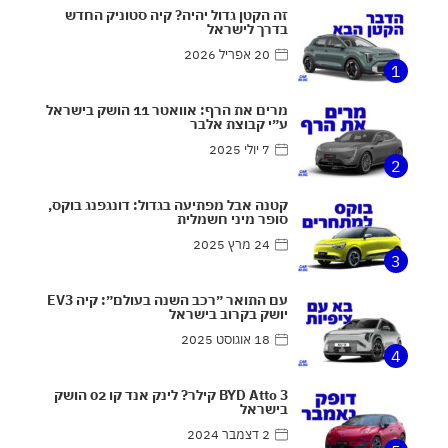
זה הקטן גדול יהיה? קיה סטוניק החדש
בדרך לישראל
20 אפריל 2026
1
מרים את הרף: אוואטר 11 הושק בישראל
ע״י קבוצת אלבר
7 יולי 2025
2
קטנה אבל מפתיעה בגדול: דונגפנג בוקס,
סופר מיני חשמלית
24 מרץ 2025
3
עם התואר ״רכב השנה בעולם״: קיה EV3
יושק בקרוב בישראל
18 אוגוסט 2025
4
BYD Atto 3 קילר? לינק אנד קו 02 הושק
בישראל
2 דצמבר 2024