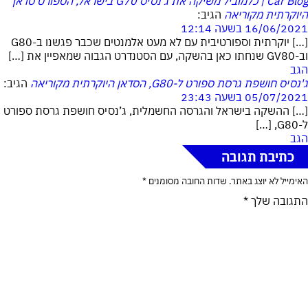
Car Blog | כלמוביל משיקה את ג'נסיס G70 בישראל, הספורט סדאן
היוקרתית מקוריאה
הגיב:
16/06/2021 בשעה 12:14
[…] יוקרתית וספורטיבית עם לא מעט אלמנטים שכבר פגשנו ב-G80
וב-GV80 שנחתו כאן בהשקה, עם הסטנדרט הגבוה שמאפיין את […]
הגב
ג'נסיס חושפת גרסת ספורט ל-G80, הסדאן היוקרתית מקוריאה
הגיב:
05/07/2021 בשעה 23:43
[…] ההשקה בישראל והגרסה החשמלית, ג’נסיס חושפת גרסת ספורט
ל-G80, […]
הגב
כתיבת תגובה
האימייל לא יוצג באתר.
שדות החובה מסומנים
*
התגובה שלך
*