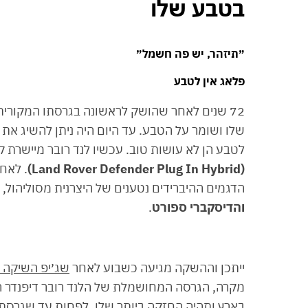
בטבע שלו
״תיזהר, יש פה חשמל״
פלאג אין לטבע
72 שנים לאחר שהושק לראשונה בגרסתו המקורית,
שלו ושומר על הטבע. עד היום היה ניתן להשיג את 
לטבע הן לא עושות טוב. עכשיו לנד רובר מיישרת ק
(Land Rover Defender Plug In Hybrid)
. לאח
הדגמים ההיברידים נטענים של היצרנית מסוליהול, 
והדיסקברי ספורט
.
ייתכן וההשקה מגיעה כשבוע לאחר
שג׳יפ השיקה את
מקרה, הגרסה המחושמלת של הלנד רובר דיפנדר ה
בארץ ותהיה החזקה ביותר שלו, לפחות עד שגרסת 