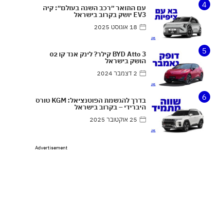
4
עם התואר ״רכב השנה בעולם״: קיה
EV3 יושק בקרוב בישראל
18 אוגוסט 2025
5
BYD Atto 3 קילר? לינק אנד קו 02
הושק בישראל
2 דצמבר 2024
6
בדרך להגשמת הפוטנציאל: KGM טורס
היברידי – בקרוב בישראל
25 אוקטובר 2025
Advertisement