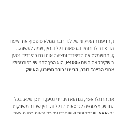
 הדיפנדר האייקוני של לנד רובר ממלא סופסוף את הייעוד
הדיפנדר לדורותיו בגרסאות דיזל ובנזין, שמה לעשות…
ו, מחשמלת את הדיפנדר ומציעה אותו גם כהיברידי נטען
ר שקיבל את השם
P400e
, הוא הפך לחמישי בפורטפוליו
אחרי
הריינג׳ רובר, הריינג׳ רובר ספורט, האיווק
 הרנגלר 4xe
, גם הוא היברידי נטען, וייתכן שלא. בכל
חדש, מצטרפת לגרסאות הדיזל והבנזין שכבר משווקות
ה-
SVR
, שבתמונות ששוחררו עד כה נראית כמו תוצאה