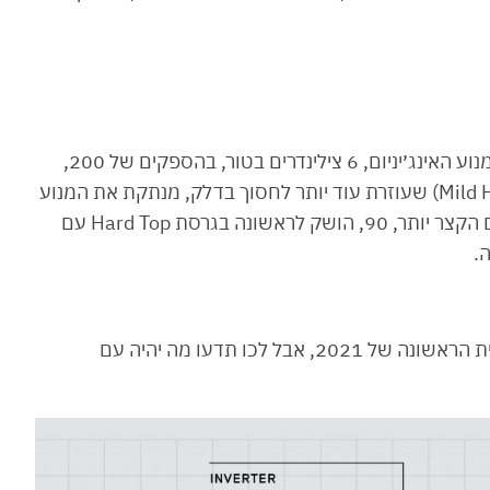
בנוסף, בלנד רובר השיקו גרסאות דיזל נוספות של מנוע האינג׳יניום, 6 צילינדרים בטור, בהספקים של 200,
250 ו-300 כ״ס, יחד עם תמיכה היברידית (Mild Hybrid) שעוזרת עוד יותר לחסוך בדלק, מנתקת את המנוע
במהירויות שיוט ונותנת כוח ביציאה מהמקום. הדגם הקצר יותר, 90, הושק לראשונה בגרסת Hard Top עם
.
הדיפנדר ההיברידי נטען צפוי להגיע לישראל במחצית הראשונה של 2021, אבל לכו תדעו מה יהיה עם