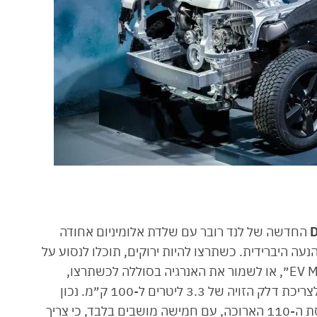
החדשה של לנד רובר עם שלדת אלומיניום אחודה
עה היברידית. כשתרצו להיות ירוקים, תוכלו לנסוע על
חשמל בלבד לטווח של עד 43 ק״מ על מצב ״EV Mode״, או לשמור את האנרגיה בסוללה לכשתרצו,
באמצעות מצב "Save Mode". בלנד רובר טוענים לצריכת דלק הזויה של 3.3 ליטרים ל-100 ק״מ. נכון
לעכשיו, הדיפנדר ההיברידי נטען יהיה זמין רק בגרסת ה-110 הארוכה, עם חמישה מושבים בלבד, כי צריך