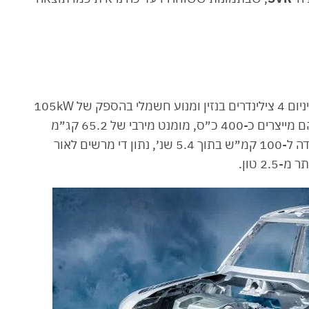
במנוע האינג׳יניום 4 צילינדרים בנזין ומנוע חשמלי בהספק של 105kW
היונק את הכוח מסוללה בקיבולת 19.2kWh. יחד הם מייצרים כ-400 כ״ס, מומנט מירבי של 65.2 קג״מ
ומאיצים את אגדת השטח האוונגרדית הזאת מעמידה ל-100 קמ״ש בתוך 5.4 שנ׳, נתון די מרשים לאור
2 טון.