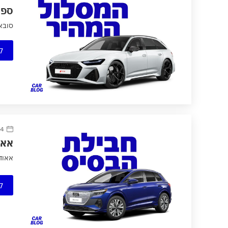
ספורט ע
סובארו
ק
4 נובמבר 2021
אאודי Q4 e-tron מושק ביש
אאודי Q4 e-tron מושק בישראל, גם בגר
ק