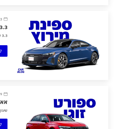
3 נובמבר 2021
3.3 שנ׳, 590 כ״ס ו-85 קג״מ: אאודי RS e-tron GT ואאודי e-tron GT מושקים ביש
3.3 שנ׳, 590 כ״ס ו-85 קג״מ: אאודי RS e-tron GT ואאודי e-tron GT מושקים בישראל ⚡
ק
19 יולי
אאודי RS3 החדשה נחשפת בגרסאות סדאן וס
שעון 
ק