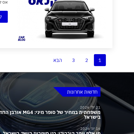
אס קלאס משפחת A3 הופכת לאחת 
ק
1
2
3
הבא
חדשות אחרונות
21 יולי 2026
משפחתית במחיר של סופר מיני:
בישראל
16 יוני 2026
פי אלף יותר היברידי: רנו סימביוז הושק בישראל