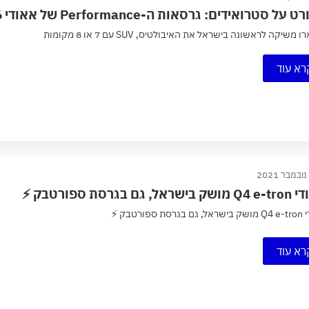
ל סטרואידים: גרסאות ה-Performance של אאודי RS6 ו-RS7 נחתו בישראל
 משיקה לראשונה בישראל את האיבולטיס, SUV עם 7 או 8 מקומות
רא עוד
ראל, גם בגרסת ספורטבק ⚡
סת ספורטבק ⚡
רא עוד