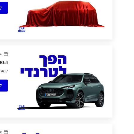
ק
16 יוני
השקה 
למעלה מ-2 מיליון יחידות הפכו את אאודי Q3 לאחד הדגמי
ק
20 מרץ