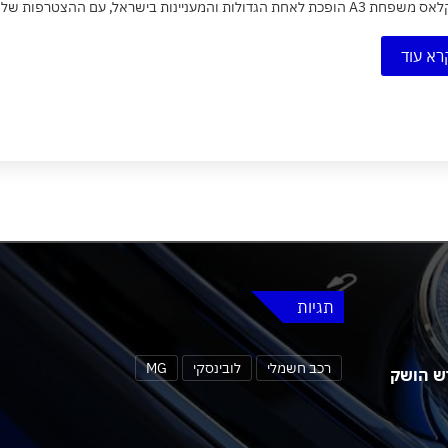
הגדולות והמעניינות בישראל, עם ההצטרפות של אאודי S3 החדשה, שתשווק כאן בגרסת Sportback...
רא עוד
תגיות
רכב חשמלי
לובינסקי
MG
 MG4 אורבן החדש הושק