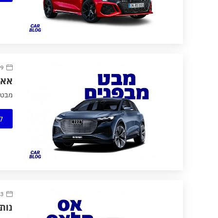
9 מרץ 2021
אאוד
מבט מב
ק
23 דצמב
נותרה רק ה-RS3 כ