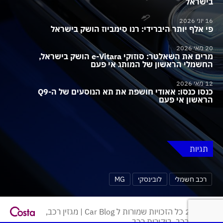
בישראל
16 יוני 2026
פי אלף יותר היברידי: רנו סימביוז הושק בישראל
20 מאי 2026
מרים את השאלטר: סוזוקי e-Vitara הושק בישראל,
החשמלי הראשון של המותג אי פעם
12 מאי 2026
כנסו כנסו: אאודי חושפת את תא הנוסעים של ה-Q9
הראשון אי פעם
תגיות
רכב חשמלי
לובינסקי
MG
© 2026 כל הזכויות שמורות ל Car Blog | מגזין רכב,
חדשות רכב, ביקורות רכב.