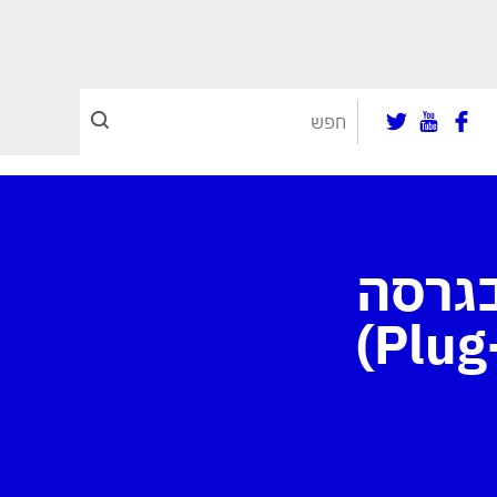
טה משיקה את ה-RAV4 בגרסה