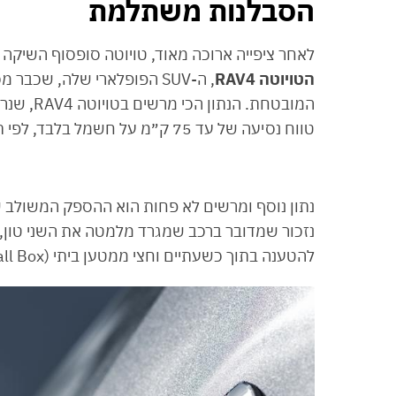
הסבלנות משתלמת
לאחר ציפייה ארוכה מאוד, טויוטה סופסוף השיקה את הגרסה הה
הטויוטה RAV4
המובטחת. 
טווח נסיעה של עד 75 ק״מ על חשמל בלבד, לפי תקן WLTP 🤥.
נתון נוסף ומרשים לא פחות הוא ההספק המשולב של הטויוטה 4
להטענה בתוך כשעתיים וחצי ממטען ביתי (Wall Box) עם שקע Type 2.