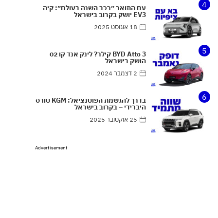
4
עם התואר ״רכב השנה בעולם״: קיה
EV3 יושק בקרוב בישראל
18 אוגוסט 2025
5
BYD Atto 3 קילר? לינק אנד קו 02
הושק בישראל
2 דצמבר 2024
6
בדרך להגשמת הפוטנציאל: KGM טורס
היברידי – בקרוב בישראל
25 אוקטובר 2025
Advertisement