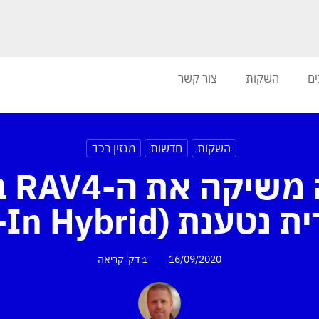
ים
השקות
צור קשר
השקות
חדשות
מגזין רכב
טויו
נת (Plug-In Hybrid)
16/09/2020
1 דק'
קריאה