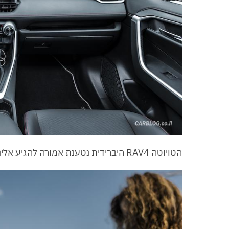
הטויוטה RAV4 היברידית נטענת אמורה להגיע אלינו במהלך החצי השני של 2021, בכפוף לקורונה… 😷