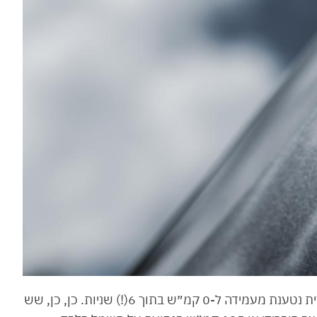
306 הסוסים מזניקים את הטויוטה RAV4 ההיברידית נטענת מעמידה ל-0 קמ״ש בתוך 6(!) שניות. כן, כן, שש