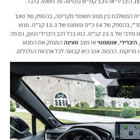
המספרים הללו מגיעים כאמור מיחידת הינע היברידית המשלבת בין מנוע חשמלי מקדימה, בהספק של 180
כ״ס ומומנט של 27.5 קג״מ ומנוע אחורי, ״צנוע יותר״, בהספק של 54 כ״ס ומומנט של 12.3 קג״מ. מנוע
הבנזין הוא בנפח 2.5 ליטר המפיק 185 כ״ס ומומנט מירבי של 23.1 קג״מ. כמו בכל רכב היברידי נטען, גם פה
,
היברידי
,
אוטומטי
או מצב
טעינה
המנתק את המנוע
 מרוקנת. ההנעה אגב היא קבועה לכל ארבעת הגלגלים.