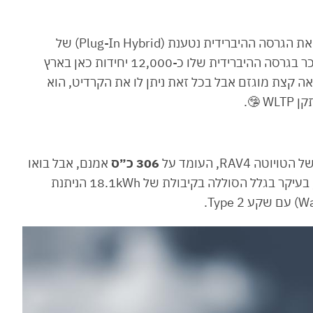
יברידית נטענת (Plug-In Hybrid) של
, ה-SUV הפופלארי שלה, שכבר מכר בגרסה ההיברידית שלו כ-12,000 יחידות כאן בארץ
הנתון הכי מרשים בטויוטה RAV4, שנראה קצת מוגזם אבל בכל זאת ניתן לו את הקרדיט, הוא
RAV, העומד על
306 כ״ס
אמנם, אבל בואו
נזכור שמדובר ברכב שמגרד מלמטה את השני טון, בעיקר בגלל הסוללה בקיבולת של 18.1kWh הניתנת